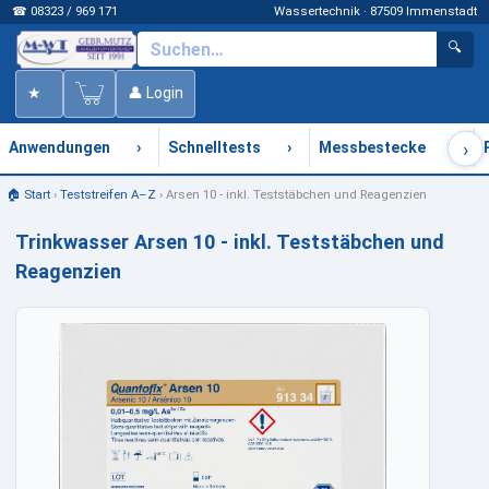
☎ 08323 / 969 171
Wassertechnik · 87509 Immenstadt
🔍
★
👤 Login
›
›
›
›
Anwendungen
Schnelltests
Messbestecke
🏠 Start
›
Teststreifen A–Z
›
Arsen 10 - inkl. Teststäbchen und Reagenzien
Trinkwasser Arsen 10 - inkl. Teststäbchen und
Reagenzien