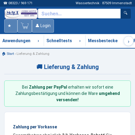
☎ 08323 / 969 171
Wassertechnik · 87509 Immenstadt
🔍
★
👤 Login
›
›
›
›
Anwendungen
Schnelltests
Messbestecke
🏠 Start
›
Lieferung & Zahlung
🚚 Lieferung & Zahlung
Bei
Zahlung per PayPal
erhalten wir sofort eine
Zahlungsbestätigung und können die Ware
umgehend
versenden!
Zahlung per Vorkasse