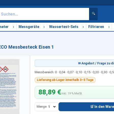
🔍
›
›
›
›
meter
Messgeräte
Wassertest-Sets
Filtrieren
CO Messbesteck Eisen 1
✉ Angebot / Frage zu di
Messbereich: 0 · 0,04 · 0,07 · 0,10 · 0,15 · 0,20 · 0,30 · 0,
Lieferung ab Lager innerhalb 3–5 Tage
88,89 €
inkl. 19 % MwSt.
Menge
🛒 In den War