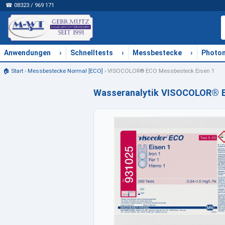
☎ 08323 / 969 171
›
›
›
Anwendungen
Schnelltests
Messbestecke
Photo
🏠 Start
›
Messbestecke Normal [ECO]
›
VISOCOLOR® ECO Messbesteck Eisen 1
Wasseranalytik VISOCOLOR® E