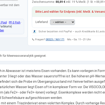
Zwischensumme:
88,89 €
inkl. 19 % MwSt.
(1 St. ×
88,89 
wertbar mit dem
Bitte Land wählen für Endpreis (inkl. MwSt. & Versan
Lieferland:
3 Pool
·
PF-3 Fish
·
Farbkarte)
den
Sicher bezahlen mit PayPal – auch Kreditkarte & Lasts
📞 Fragen?
08323 / 969 171
· Mo.–Sa. 11–21 Uhr
h für Meerwasseranalytik geeignet.
in Abwasser ist meistens Eisen vorhanden. Es kann vorliegen in Form vo
nter 3 liegt oder das Wasser sauerstofffrei ist. Bei höheren pH-Werten 
befindet sich die Probe im Übergangszustand mit feinverteilten ausgefä
türlichen Wasser liegt Eisen oft in komplexer Form vor. Die VISOCO
orm (als Fe2+- oder Fe3+-Ionen) vorliegt. Eisenkomplexe werden nicht 
nd Schwefelsäure aufgeschlossen werden.
en mit einem Triazinderivat einen violetten Komplex. Durch vorherige R