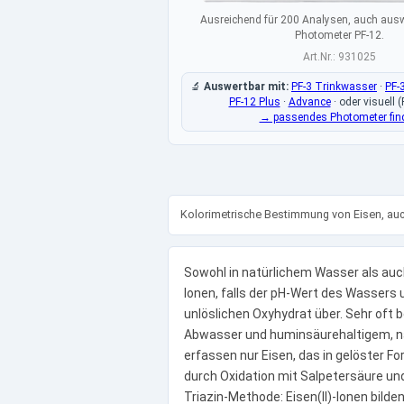
Ausreichend für 200 Analysen, auch aus
Photometer PF-12.
Art.Nr.: 931025
🔬
Auswertbar mit:
PF-3 Trinkwasser
·
PF-
PF-12 Plus
·
Advance
·
oder visuell (
→ passendes Photometer fin
Kolorimetrische Bestimmung von Eisen, auc
Sowohl in natürlichem Wasser als auch 
Ionen, falls der pH-Wert des Wassers u
unlöslichen Oxyhydrat über. Sehr oft 
Abwasser und huminsäurehaltigem, na
erfassen nur Eisen, das in gelöster F
durch Oxidation mit Salpetersäure u
Triazin-Methode: Eisen(II)-Ionen bild