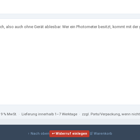
h, also auch ohne Gerät ablesbar. Wer ein Photometer besitzt, kommt mit der 
 19 % MwSt.
· Lieferung innerhalb 1–7 Werktage · zzgl. Porto/Verpackung, wenn nic
↑ Nach oben
↩ Widerruf einlegen
🛒 Warenkorb