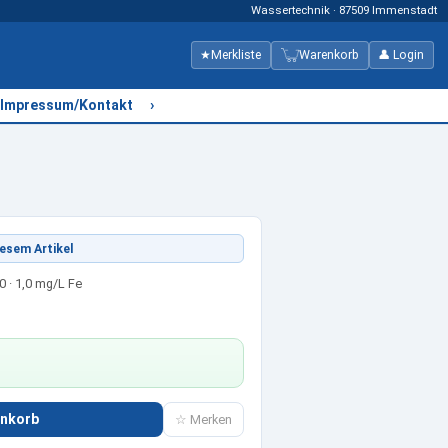
Wassertechnik · 87509 Immenstadt
★
Merkliste
Warenkorb
👤 Login
›
Impressum/Kontakt
esem Artikel
50 · 1,0 mg/L Fe
enkorb
☆ Merken