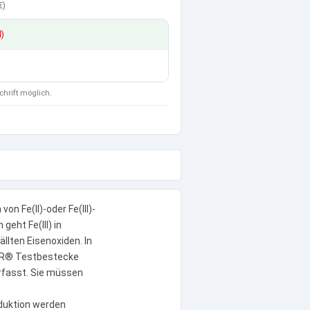
€
)
d)
chrift möglich.
n Fe(II)-oder Fe(III)-
geht Fe(III) in
llten Eisenoxiden. In
LOR® Testbestecke
erfasst. Sie müssen
eduktion werden