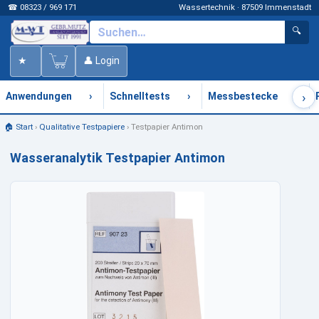
☎ 08323 / 969 171
Wassertechnik · 87509 Immenstadt
🔍
★
👤 Login
›
›
›
›
Anwendungen
Schnelltests
Messbestecke
🏠 Start
›
Qualitative Testpapiere
›
Testpapier Antimon
Wasseranalytik Testpapier Antimon