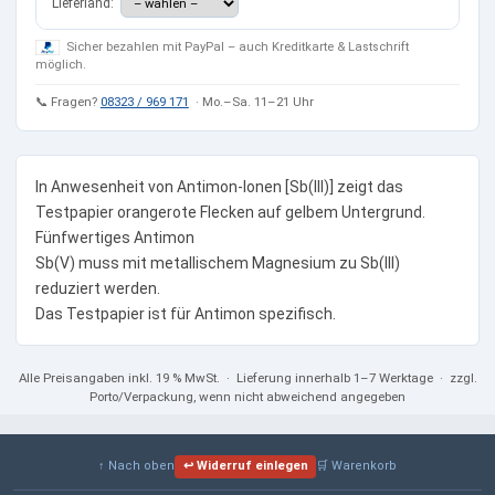
Lieferland:
Sicher bezahlen mit PayPal – auch Kreditkarte & Lastschrift
möglich.
📞 Fragen?
08323 / 969 171
· Mo.–Sa. 11–21 Uhr
In Anwesenheit von Antimon-Ionen [Sb(III)] zeigt das
Testpapier orangerote Flecken auf gelbem Untergrund.
Fünfwertiges Antimon
Sb(V) muss mit metallischem Magnesium zu Sb(III)
reduziert werden.
Das Testpapier ist für Antimon spezifisch.
Alle Preisangaben
inkl. 19 % MwSt.
· Lieferung innerhalb 1–7 Werktage · zzgl.
Porto/Verpackung, wenn nicht abweichend angegeben
↑ Nach oben
↩ Widerruf einlegen
🛒 Warenkorb