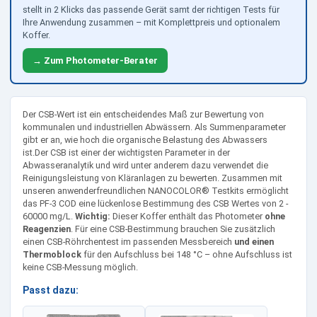
stellt in 2 Klicks das passende Gerät samt der richtigen Tests für
Ihre Anwendung zusammen – mit Komplettpreis und optionalem
Koffer.
→ Zum Photometer-Berater
Der CSB-Wert ist ein entscheidendes Maß zur Bewertung von
kommunalen und industriellen Abwässern. Als Summenparameter
gibt er an, wie hoch die organische Belastung des Abwassers
ist.Der CSB ist einer der wichtigsten Parameter in der
Abwasseranalytik und wird unter anderem dazu verwendet die
Reinigungsleistung von Kläranlagen zu bewerten. Zusammen mit
unseren anwenderfreundlichen NANOCOLOR® Testkits ermöglicht
das PF-3 COD eine lückenlose Bestimmung des CSB Wertes von 2 -
60000 mg/L.
Wichtig:
Dieser Koffer enthält das Photometer
ohne
Reagenzien
. Für eine CSB-Bestimmung brauchen Sie zusätzlich
einen CSB-Röhrchentest im passenden Messbereich
und einen
Thermoblock
für den Aufschluss bei 148 °C – ohne Aufschluss ist
keine CSB-Messung möglich.
Passt dazu: