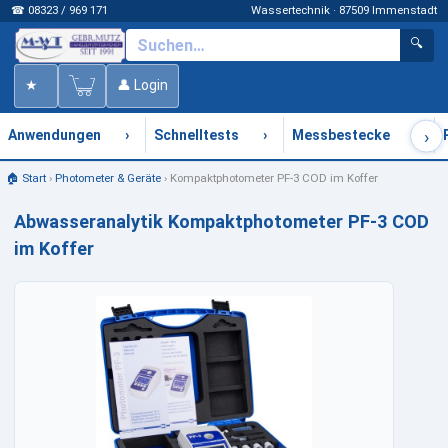
☎ 08323 / 969 171
Wassertechnik · 87509 Immenstadt
🔍
★
👤 Login
›
›
›
›
Anwendungen
Schnelltests
Messbestecke
🏠 Start
›
Photometer & Geräte
›
Kompaktphotometer PF-3 COD im Koffer
Abwasseranalytik Kompaktphotometer PF-3 COD
im Koffer