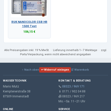
RUK NANOCOLOR CSB HR
1500 Test
106,15 €
Alle Preisangaben
inkl. 19 % MwSt.
· Lieferung innerhalb 1–7 Werktage · zzgl.
Porto/Verpackung, wenn nicht abweichend angegeben
↑ Nach oben
↩ Widerruf einlegen
🛒 Warenkorb
WASSERTECHNIK
KONTAKT & BERATUNG
Mario Mutz
📞
08323 / 969 171
Kemptenerstraße 38
📱 0171 / 902 04 88
87509 Immenstadt
📠 08323 / 969 217
Mo.–Sa. 11–21 Uhr
ONLINE
SERVICE