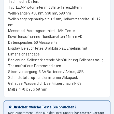
Technische Daten:
Typ: LED-Photometer mit 3 Interferenzfiltern
Wellenlängen: 450 nm, 530 nm, 590 nm
Wellenlängengenauigkeit: ± 2 nm, Halbwertsbreite 10–12
nm
Messmodi: Vorprogrammierte MN-Teste
Küvettenaufnahme: Rundküvetten 16 mm AD
Datenspeicher: 50 Messwerte
Display: Beleuchtetes Grafikdisplay, Ergebnis mit
Dimensionsangabe
Bedienung: Selbsterklärende Menüführung, Folientastatur,
Testaufruf aus Parameterlisten
Stromversorgung: 3 AA Batterien / Akkus, USB-
Schnittstelle; optionaler interner Akkupack
Gehäuse: Wasserdicht, zertifiziert nach IP 68
Maße: 170 x 95 x 68 mm
🔎 Unsicher, welche Tests Sie brauchen?
Kein Zusammensuchen aus der Liste: Unser
Photometer-Berater