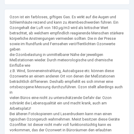
Ozon ist ein farbloses, giftiges Gas. Es wirkt auf die Augen und
Schleimhäute reizend und kann zu Atembeschwerden führen. Ein
Ozongehalt der Luft von 180 µg/m3 wird als kritischer Wert
betrachtet, ab welchem empfindlich reagierende Menschen stärkere
körperliche Anstrengungen vermeiden sollten. Die in der Presse
sowie im Rundfunk und Fernsehen veröffentlichten Ozonwerte
geben
die Ozonbelastung in unmittelbarer Nähe der jeweiligen
Meßstationen wieder. Durch meteorologische und chemische
Einflüße wie
z.B. Wind, Sonneneinstrahlung, Autoabgase etc. können diese
Ozonwerte an einem anderen Ort von denen der Meßstationen
beträchtlich differieren. Deshalb empfiehlt es sich immer eine
ortsbezogene Messung durchzuführen. Ozon stellt allerdings auch
in
vielen Büros eine nicht zu unterschätzende Gefahr dar. Ozon
schränkt die Lebensqualität ein und macht krank, auch am
Arbeitsplatz!
Bei älteren Fotokopierern und Laserdruckern kann man einen
typischen Ozongeruch wahrnehmen. Meist besitzen diese Geräte
Ozonfilter. Ist dieser nicht mehr voll funktionstüchtig kann es
vorkommen, das der Ozonwert in Büroräumen den erlaubten