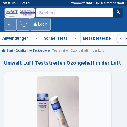
☎ 08323 / 969 171
Wassertechnik · 87509 Immenstadt
🔍
★
👤 Login
›
›
›
›
Anwendungen
Schnelltests
Messbestecke
🏠 Start
›
Qualitative Testpapiere
›
Teststreifen Ozongehalt in der Luft
Umwelt Luft Teststreifen Ozongehalt in der Luft