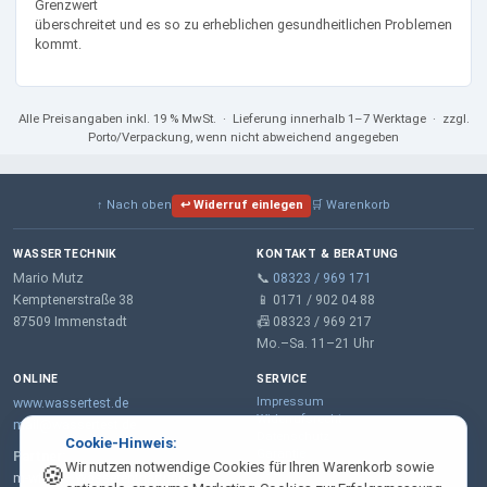
Grenzwert
überschreitet und es so zu erheblichen gesundheitlichen Problemen
kommt.
Alle Preisangaben
inkl. 19 % MwSt.
· Lieferung innerhalb 1–7 Werktage · zzgl.
Porto/Verpackung, wenn nicht abweichend angegeben
↑ Nach oben
↩ Widerruf einlegen
🛒 Warenkorb
WASSERTECHNIK
KONTAKT & BERATUNG
Mario Mutz
📞
08323 / 969 171
Kemptenerstraße 38
📱 0171 / 902 04 88
87509 Immenstadt
📠 08323 / 969 217
Mo.–Sa. 11–21 Uhr
ONLINE
SERVICE
Impressum
www.wassertest.de
Widerrufsrecht
mail@wassertest.de
Datenschutz
Cookie-Hinweis:
Garantie
Partner:
Wir nutzen notwendige Cookies für Ihren Warenkorb sowie
🍪
AGB
m-wt.de – Wasserenthärtung