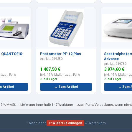
t QUANTOFIX-
Photometer PF-12 Plus
Spektralphotom
Art.-Nr.: 919250
Advance
Art.-Nr.: 919750
1.487,50 €
3.974,60 €
 zzgl. Porto
inkl. 19 % MwSt.
· zzgl. Porto
inkl. 19 % MwSt.
· zz
✓ auf Lager
✓ auf Lager
 Artikel
→ Zum Artikel
→ Zum A
 19 % MwSt.
· Lieferung innerhalb 1–7 Werktage · zzgl. Porto/Verpackung, wenn nic
↑ Nach oben
↩ Widerruf einlegen
🛒 Warenkorb