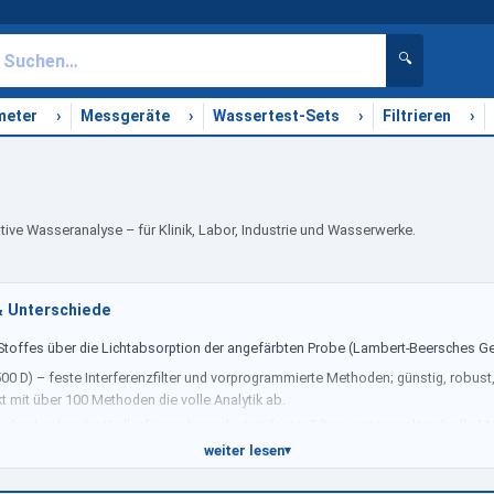
🔍
›
›
›
›
meter
Messgeräte
Wassertest-Sets
Filtrieren
ive Wasseranalyse – für Klinik, Labor, Industrie und Wasserwerke.
& Unterschiede
toffes über die Lichtabsorption der angefärbten Probe (Lambert-Beersches Ges
 500 D) – feste Interferenzfilter und vorprogrammierte Methoden; günstig, robust
t mit über 100 Methoden die volle Analytik ab.
) – durchgehender Wellenlängenbereich statt fester Filter; werten praktisch alle 
weiter lesen
▾
ometer beide Küvettenformen. Welches Gerät zu Ihrer Anwendung passt, zeigt I