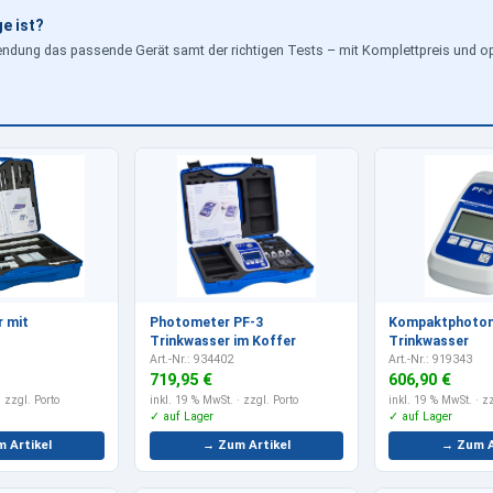
e ist?
endung das passende Gerät samt der richtigen Tests – mit Komplettpreis und o
 mit
Photometer PF-3
Kompaktphotom
Trinkwasser im Koffer
Trinkwasser
Art.-Nr.: 934402
Art.-Nr.: 919343
719,95 €
606,90 €
 zzgl. Porto
inkl. 19 % MwSt.
· zzgl. Porto
inkl. 19 % MwSt.
· zz
✓ auf Lager
✓ auf Lager
 Artikel
→ Zum Artikel
→ Zum A