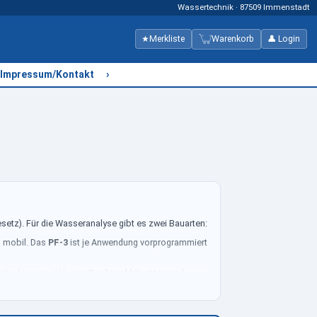
Wassertechnik · 87509 Immenstadt
★
Merkliste
Warenkorb
👤 Login
›
Impressum/Kontakt
etz). Für die Wasseranalyse gibt es zwei Bauarten:
, mobil. Das
PF-3
ist je Anwendung vorprogrammiert
Methoden aus, inklusive
Rechteckküvetten
und
hnen in zwei Klicks der
Photometer-Berater
.