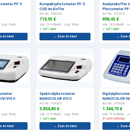
ometer PF-3
Kompaktphotometer PF-3
Analysekoffer 
COD im Koffer
Photometer PF
Art.-Nr.: 934302
Art.-Nr.: 919212
719,95 €
898,45 €
 zzgl. Porto
inkl. 19 % MwSt.
· zzgl. Porto
inkl. 19 % MwSt.
· zz
✓ auf Lager
✓ auf Lager
 Artikel
→ Zum Artikel
→ Zum A
tometer
Spektralphotometer
Digitalphotome
V/VIS II
NANOCOLOR VIS II
NANOCOLOR 50
Art.-Nr.: 919650
Art.-Nr.: 919500
5.854,80 €
1.344,70 €
 zzgl. Porto
inkl. 19 % MwSt.
· zzgl. Porto
inkl. 19 % MwSt.
· zz
✓ auf Lager
✗ nicht lieferbar
 Artikel
→ Zum Artikel
→ Zum A