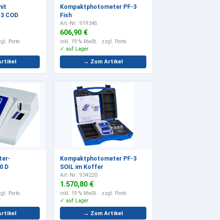
mit
Kompaktphotometer PF-3
-3 COD
Fish
Art.-Nr.: 919345
606,90 €
gl. Porto
inkl. 19 % MwSt.
· zzgl. Porto
✓ auf Lager
rtikel
→ Zum Artikel
ter-
Kompaktphotometer PF-3
0 D
SOIL im Koffer
Art.-Nr.: 934220
1.570,80 €
gl. Porto
inkl. 19 % MwSt.
· zzgl. Porto
✓ auf Lager
rtikel
→ Zum Artikel