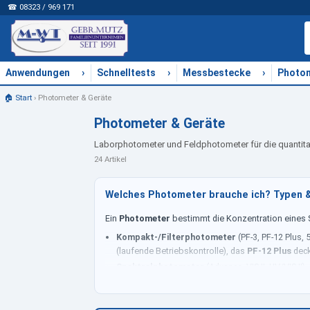
☎ 08323 / 969 171
›
›
›
Anwendungen
Schnelltests
Messbestecke
Photo
🏠 Start
›
Photometer & Geräte
Photometer & Geräte
Laborphotometer und Feldphotometer für die quantitat
24 Artikel
Welches Photometer brauche ich? Typen 
Ein
Photometer
bestimmt die Konzentration eines S
Kompakt-/Filterphotometer
(PF-3, PF-12 Plus,
(laufende Betriebskontrolle), das
PF-12 Plus
deck
Spektralphotometer
(Advance, VIS II, UV/VIS II
Spurenanalytik im
ppb-Bereich
.
Kompaktgeräte lesen nur Rundküvetten, Spektralphot