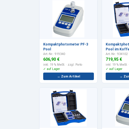
Kompaktphotometer PF-3
Kompaktphot
Pool
Pool im Koff
Art.-Nr.: 919340
Art.-Nr.: 934102
606,90 €
719,95 €
inkl. 19 % MwSt.
· zzgl. Porto
inkl. 19 % MwSt.
·
✓ auf Lager
✓ auf Lager
→ Zum Artikel
→ Zum