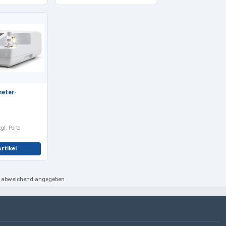
eter-
gl. Porto
rtikel
ht abweichend angegeben