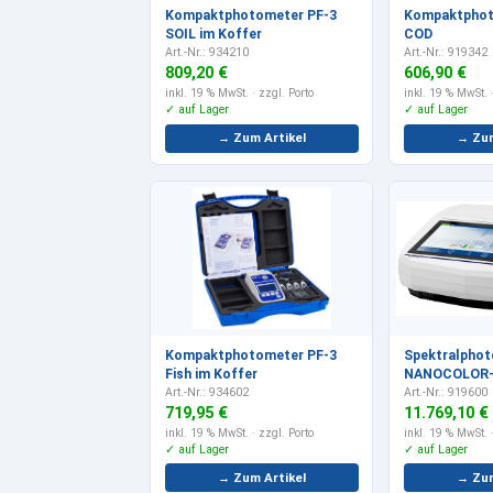
Kompaktphotometer PF-3
Kompaktphot
SOIL im Koffer
COD
Art.-Nr.: 934210
Art.-Nr.: 919342
809,20 €
606,90 €
inkl. 19 % MwSt.
· zzgl. Porto
inkl. 19 % MwSt.
·
✓ auf Lager
✓ auf Lager
→ Zum Artikel
→ Zum
Kompaktphotometer PF-3
Spektralpho
Fish im Koffer
NANOCOLOR-U
Art.-Nr.: 934602
Art.-Nr.: 919600
719,95 €
11.769,10 €
inkl. 19 % MwSt.
· zzgl. Porto
inkl. 19 % MwSt.
·
✓ auf Lager
✓ auf Lager
→ Zum Artikel
→ Zum