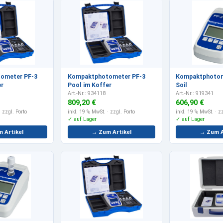
ometer PF-3
Kompaktphotometer PF-3
Kompaktphotom
er
Pool im Koffer
Soil
Art.-Nr.: 934118
Art.-Nr.: 919341
809,20 €
606,90 €
 zzgl. Porto
inkl. 19 % MwSt.
· zzgl. Porto
inkl. 19 % MwSt.
· zz
✓ auf Lager
✓ auf Lager
 Artikel
→ Zum Artikel
→ Zum A