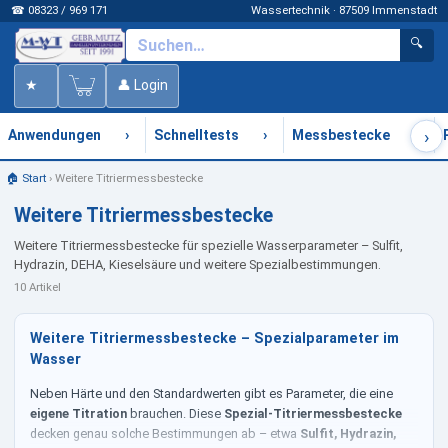
☎ 08323 / 969 171
Wassertechnik · 87509 Immenstadt
🔍
★
👤 Login
›
›
›
›
Anwendungen
Schnelltests
Messbestecke
🏠 Start
›
Weitere Titriermessbestecke
Weitere Titriermessbestecke
Weitere Titriermessbestecke für spezielle Wasserparameter – Sulfit,
Hydrazin, DEHA, Kieselsäure und weitere Spezialbestimmungen.
10 Artikel
Weitere Titriermessbestecke – Spezialparameter im
Wasser
Neben Härte und den Standardwerten gibt es Parameter, die eine
eigene Titration
brauchen. Diese
Spezial-Titriermessbestecke
decken genau solche Bestimmungen ab – etwa
Sulfit, Hydrazin,