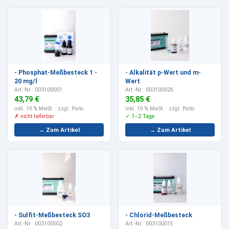
- Phosphat-Meßbesteck 1 -
- Alkalität p-Wert und m-
20 mg/l
Wert
Art.-Nr.: 003100001
Art.-Nr.: 003100026
43,79 €
35,85 €
inkl. 19 % MwSt.
· zzgl. Porto
inkl. 19 % MwSt.
· zzgl. Porto
✗ nicht lieferbar
✓ 1–2 Tage
→ Zum Artikel
→ Zum Artikel
- Sulfit-Meßbesteck SO3
- Chlorid-Meßbesteck
Art.-Nr.: 003100002
Art.-Nr.: 003100015