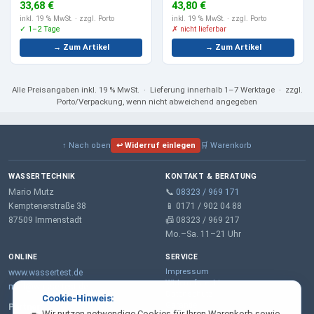
33,68 €
43,80 €
inkl. 19 % MwSt.
· zzgl. Porto
inkl. 19 % MwSt.
· zzgl. Porto
✓ 1–2 Tage
✗ nicht lieferbar
→ Zum Artikel
→ Zum Artikel
Alle Preisangaben
inkl. 19 % MwSt.
· Lieferung innerhalb 1–7 Werktage · zzgl.
Porto/Verpackung, wenn nicht abweichend angegeben
↑ Nach oben
↩ Widerruf einlegen
🛒 Warenkorb
WASSERTECHNIK
KONTAKT & BERATUNG
Mario Mutz
📞
08323 / 969 171
Kemptenerstraße 38
📱 0171 / 902 04 88
87509 Immenstadt
📠 08323 / 969 217
Mo.–Sa. 11–21 Uhr
ONLINE
SERVICE
Impressum
www.wassertest.de
Widerrufsrecht
mail@wassertest.de
Datenschutz
Cookie-Hinweis:
Garantie
Partner:
Wir nutzen notwendige Cookies für Ihren Warenkorb sowie