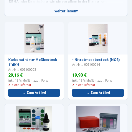
DEHA
oder Kieselsäure, wie sie vor allem in der Kessel- und
Speisewasseraufbereitung anfallen.
weiter lesen
▾
Ausgewertet wird per Tropfenzahl, ohne Gerät. Für Härte siehe die
Wasserhärte-Titriermessbestecke
, für die Standardanalytik die
kolorimetrischen Messbestecke
.
Karbonathärte-Meßbesteck
- Nitratmessbesteck (NO3)
1°dKH
Art.-Nr.: 003100014
Art.-Nr.: 003100003
29,16 €
19,90 €
inkl. 19 % MwSt.
· zzgl. Porto
inkl. 19 % MwSt.
· zzgl. Porto
✗ nicht lieferbar
✗ nicht lieferbar
→ Zum Artikel
→ Zum Artikel