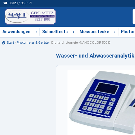
☎ 08323 / 969 171
›
›
›
Anwendungen
Schnelltests
Messbestecke
Photo
🏠 Start
›
Photometer & Geräte
›
Digitalphotometer-NANOCOLOR 500 D
Wasser- und Abwasseranalytik