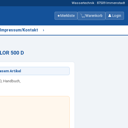
Wassertechnik · 87509 Immenstadt
★
Merkliste
Warenkorb
👤 Login
›
Impressum/Kontakt
LOR 500 D
esem Artikel
D, Handbuch,