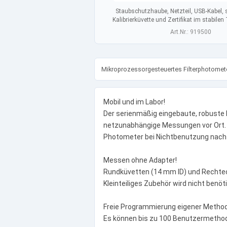
Staubschutzhaube, Netzteil, USB-Kabel, s
Kalibrierküvette und Zertifikat im stabilen
Art.Nr.: 919500
Mikroprozessorgesteuertes Filterphotometer
Mobil und im Labor!
Der serienmäßig eingebaute, robuste 
netzunabhängige Messungen vor Ort. D
Photometer bei Nichtbenutzung nach wa
Messen ohne Adapter!
Rundküvetten (14 mm ID) und Rechtec
Kleinteiliges Zubehör wird nicht benöti
Freie Programmierung eigener Metho
Es können bis zu 100 Benutzermethod