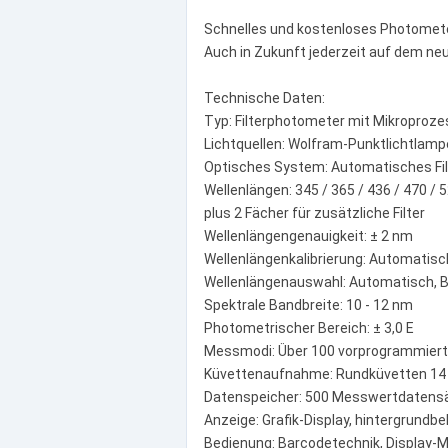
Schnelles und kostenloses Photomet
Auch in Zukunft jederzeit auf dem ne
Technische Daten:
Typ: Filterphotometer mit Mikroproze
Lichtquellen: Wolfram-Punktlichtlamp
Optisches System: Automatisches Filte
Wellenlängen: 345 / 365 / 436 / 470 / 5
plus 2 Fächer für zusätzliche Filter
Wellenlängengenauigkeit: ± 2 nm
Wellenlängenkalibrierung: Automatisc
Wellenlängenauswahl: Automatisch, 
Spektrale Bandbreite: 10 - 12 nm
Photometrischer Bereich: ± 3,0 E
Messmodi: Über 100 vorprogrammierte 
Küvettenaufnahme: Rundküvetten 14 
Datenspeicher: 500 Messwertdatens
Anzeige: Grafik-Display, hintergrundb
Bedienung: Barcodetechnik, Display-