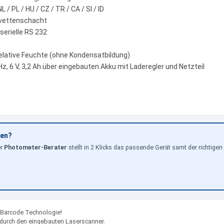
L / PL / HU / CZ / TR / CA / SI / ID
üvettenschacht
serielle RS 232
relative Feuchte (ohne Kondensatbildung)
, 6 V, 3,2 Ah über eingebauten Akku mit Laderegler und Netzteil
hen?
er
Photometer-Berater
stellt in 2 Klicks das passende Gerät samt der richti
arcode Technologie!
 durch den eingebauten Laserscanner.