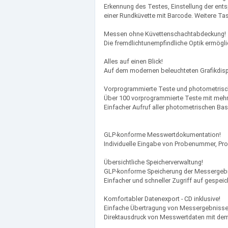
Erkennung des Testes, Einstellung der en
einer Rundküvette mit Barcode. Weitere Ta
Messen ohne Küvettenschachtabdeckung!
Die fremdlichtunempfindliche Optik ermögl
Alles auf einen Blick!
Auf dem modernen beleuchteten Grafikdispla
Vorprogrammierte Teste und photometrisc
Über 100 vorprogrammierte Teste mit meh
Einfacher Aufruf aller photometrischen Bas
GLP-konforme Messwertdokumentation!
Individuelle Eingabe von Probenummer, Pr
Übersichtliche Speicherverwaltung!
GLP-konforme Speicherung der Messergebni
Einfacher und schneller Zugriff auf gespe
Komfortabler Datenexport - CD inklusive!
Einfache Übertragung von Messergebnissen 
Direktausdruck von Messwertdaten mit de