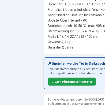
Sprachen: DE / EN / FR / ES / IT / PT / N
Fremdlicht: Unempfindlich, offener K
Schnittstellen: USB und bidirektionale 
Update: Über Internet / PC
Betriebsbereich: 10-50 °C , max. 90% 
Stromversorgung: 110-240 V, ~50/60 Hz
Maße L / B / H: 227 / 282 / 105 mm
Gewicht: 2,4 kg
Garantie: 2 Jahre
🔎 Unsicher, welche Tests Sie brauc
Kein Zusammensuchen aus der Liste: Uns
mit Komplettpreis und optionalem Koffer.
→ Zum Photometer-Berater
Schnelle Messungen durch NANOCOLOR® B
Vollautomatische Blitz-Küvettenerkennung