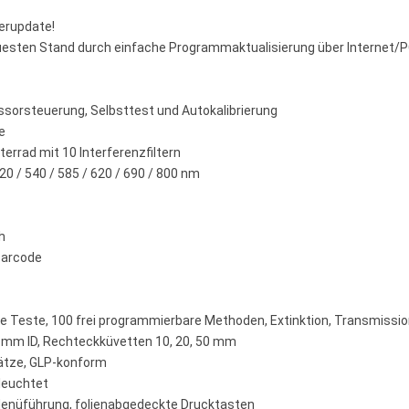
erupdate!
uesten Stand durch einfache Programmaktualisierung über Internet/P
ssorsteuerung, Selbsttest und Autokalibrierung
e
rrad mit 10 Interferenzfiltern
20 / 540 / 585 / 620 / 690 / 800 nm
h
Barcode
Teste, 100 frei programmierbare Methoden, Extinktion, Transmission,
mm ID, Rechteckküvetten 10, 20, 50 mm
ätze, GLP-konform
eleuchtet
Menüführung, folienabgedeckte Drucktasten