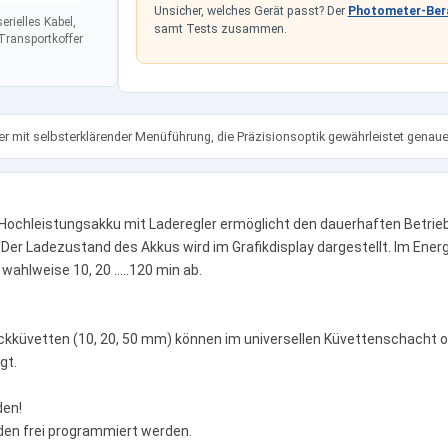
Unsicher, welches Gerät passt? Der
Photometer-Ber
erielles Kabel,
samt Tests zusammen.
 Transportkoffer
 mit selbsterklärender Menüführung, die Präzisionsoptik gewährleistet genau
Hochleistungsakku mit Laderegler ermöglicht den dauerhaften Betrieb 
er Ladezustand des Akkus wird im Grafikdisplay dargestellt. Im Ene
hlweise 10, 20 .....120 min ab.
kküvetten (10, 20, 50 mm) können im universellen Küvettenschacht 
gt.
den!
en frei programmiert werden.