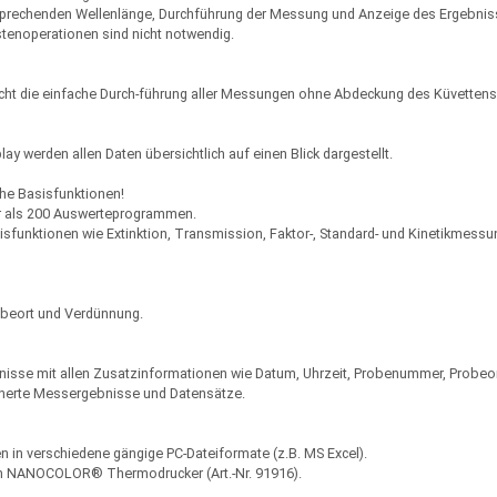
tsprechenden Wellenlänge, Durchführung der Messung und Anzeige des Ergebnis
stenoperationen sind nicht notwendig.
icht die einfache Durch-führung aller Messungen ohne Abdeckung des Küvetten
y werden allen Daten übersichtlich auf einen Blick dargestellt.
he Basisfunktionen!
r als 200 Auswerteprogrammen.
isfunktionen wie Extinktion, Transmission, Faktor-, Standard- und Kinetikmessu
obeort und Verdünnung.
sse mit allen Zusatzinformationen wie Datum, Uhrzeit, Probenummer, Probeo
icherte Messergebnisse und Datensätze.
in verschiedene gängige PC-Dateiformate (z.B. MS Excel).
m NANOCOLOR® Thermodrucker (Art.-Nr. 91916).