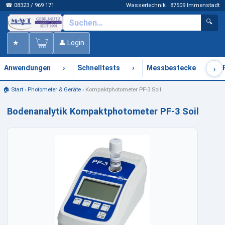
☎ 08323 / 969 171
Wassertechnik · 87509 Immenstadt
🔍
★
👤 Login
›
›
›
›
Anwendungen
Schnelltests
Messbestecke
🏠 Start
›
Photometer & Geräte
›
Kompaktphotometer PF-3 Soil
Bodenanalytik Kompaktphotometer PF-3 Soil