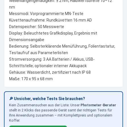
Wellenlängengenauigkeit: ± 2 nm, Halbwertsbreite 10–12
nm
Messmodi: Vorprogrammierte MN-Teste
Küvettenaufnahme: Rundküvetten 16 mm AD
Datenspeicher: 50 Messwerte
Display: Beleuchtetes Grafikdisplay, Ergebnis mit
Dimensionsangabe
Bedienung: Selbsterklärende Menüführung, Folientastatur,
Testaufruf aus Parameterlisten
Stromversorgung: 3 AA Batterien / Akkus, USB-
Schnittstelle; optionaler interner Akkupack
Gehäuse: Wasserdicht, zertifiziert nach IP 68
Maße: 170 x 95 x 68 mm
🔎 Unsicher, welche Tests Sie brauchen?
Kein Zusammensuchen aus der Liste: Unser
Photometer-Berater
stellt in 2 Klicks das passende Gerät samt der richtigen Tests für
Ihre Anwendung zusammen – mit Komplettpreis und optionalem
Koffer.