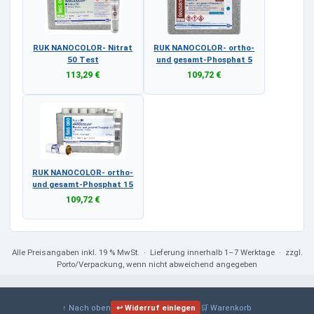
RUK NANOCOLOR- Nitrat
RUK NANOCOLOR- ortho-
50 Test
und gesamt-Phosphat 5
113,29 €
109,72 €
RUK NANOCOLOR- ortho-
und gesamt-Phosphat 15
109,72 €
Alle Preisangaben
inkl. 19 % MwSt.
· Lieferung innerhalb 1–7 Werktage · zzgl.
Porto/Verpackung, wenn nicht abweichend angegeben
↑ Nach oben
↩ Widerruf einlegen
🛒 Warenkorb