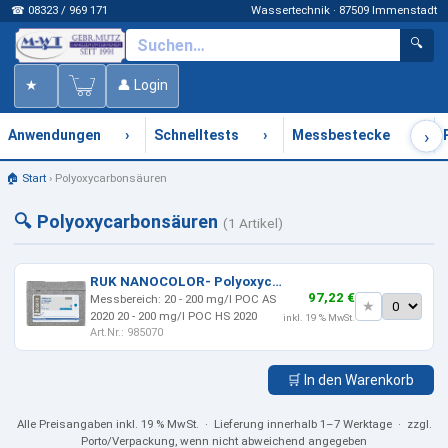
☎ 08323 / 969 171
Wassertechnik · 87509 Immenstadt
🔍
★
👤 Login
›
›
›
›
Anwendungen
Schnelltests
Messbestecke
🏠 Start
›
Polyoxycarbonsäuren
🔍 Polyoxycarbonsäuren
(1 Artikel)
RUK NANOCOLOR- Polyoxycarbonsäuren
97,22 €
Messbereich: 20 - 200 mg/l POC AS
★
2020 20 - 200 mg/l POC HS 2020
inkl. 19 % MwSt.
Art.Nr.: 985070
🛒 In den Warenkorb
Alle Preisangaben
inkl. 19 % MwSt.
· Lieferung innerhalb 1–7 Werktage · zzgl.
Porto/Verpackung, wenn nicht abweichend angegeben