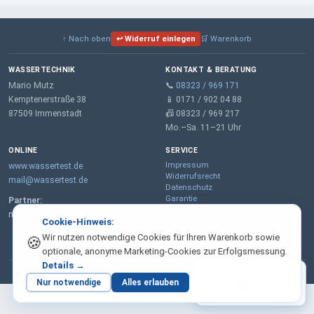
↑ Nach oben
↩ Widerruf einlegen
🛒 Warenkorb
WASSERTECHNIK
KONTAKT & BERATUNG
Mario Mutz
📞
08323 / 969 171
Kemptenerstraße 38
📱 0171 / 902 04 88
87509 Immenstadt
📠 08323 / 969 217
Mo.–Sa. 11–21 Uhr
ONLINE
SERVICE
Impressum
www.wassertest.de
Widerrufsrecht
mail@wassertest.de
Datenschutz
Garantie
Partner:
AGB
m-wt.de – Wasserenthärtung
Lieferung & Zahlung
Cookie-Hinweis:
Geschäftskunden
Wir nutzen notwendige Cookies für Ihren Warenkorb sowie
🍪
Kontaktformular
optionale, anonyme Marketing-Cookies zur Erfolgsmessung.
Details →
Preisanzeige
© 2026 Wassertechnik · Mario Mutz
Nur notwendige
Alles erlauben
Netto
Brutto
aktuell: brutto · inkl. 19 % MwSt.