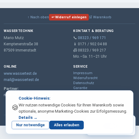
↑ Nach oben
↩ Widerruf einlegen
🛒 Warenkorb
WASSERTECHNIK
KONTAKT & BERATUNG
Mario Mutz
📞
08323 / 969 171
Kemptenerstraße 38
📱 0171 / 902 04 88
87509 Immenstadt
📠 08323 / 969 217
Mo.–Sa. 11–21 Uhr
ONLINE
SERVICE
Impressum
www.wassertest.de
Widerrufsrecht
mail@wassertest.de
Datenschutz
Garantie
Partner:
AGB
m-wt.de – Wasserenthärtung
Lieferung & Zahlung
Cookie-Hinweis:
Geschäftskunden
Wir nutzen notwendige Cookies für Ihren Warenkorb sowie
🍪
Kontaktformular
optionale, anonyme Marketing-Cookies zur Erfolgsmessung.
Details →
Preisanzeige
© 2026 Wassertechnik · Mario Mutz
Nur notwendige
Alles erlauben
Netto
Brutto
aktuell: brutto · inkl. 19 % MwSt.