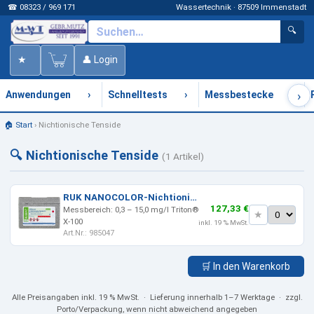
☎ 08323 / 969 171
Wassertechnik · 87509 Immenstadt
🔍
★
👤 Login
›
›
›
›
Anwendungen
Schnelltests
Messbestecke
🏠 Start
›
Nichtionische Tenside
🔍 Nichtionische Tenside
(1 Artikel)
RUK NANOCOLOR-Nichtionische Tenside 15 Test
127,33 €
Messbereich: 0,3 – 15,0 mg/l Triton®
★
X-100
inkl. 19 % MwSt.
Art.Nr.: 985047
🛒 In den Warenkorb
Alle Preisangaben
inkl. 19 % MwSt.
· Lieferung innerhalb 1–7 Werktage · zzgl.
Porto/Verpackung, wenn nicht abweichend angegeben