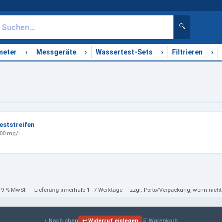
🔍
›
›
›
›
meter
Messgeräte
Wassertest-Sets
Filtrieren
eststreifen
·400 mg/l
 19 % MwSt.
· Lieferung innerhalb 1–7 Werktage · zzgl. Porto/Verpackung, wenn nic
↑ Nach oben
↩ Widerruf einlegen
🛒 Warenkorb