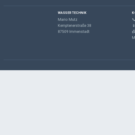
WASSERTECHNIK
K
Mario Mutz

Kemptenerstraße 38

87509 Immenstadt

M