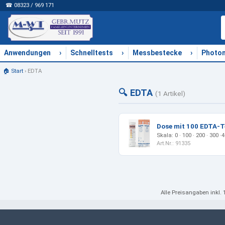
☎ 08323 / 969 171
›
›
›
Anwendungen
Schnelltests
Messbestecke
Photo
🏠 Start
›
EDTA
🔍 EDTA
(1 Artikel)
Dose mit 100 EDTA-T
Skala: 0 · 100 · 200 · 300 
Art.Nr.: 91335
Alle Preisangaben
inkl.