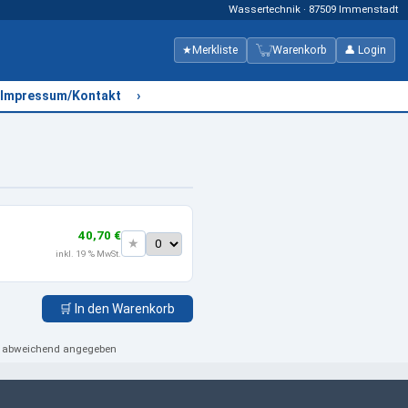
Wassertechnik · 87509 Immenstadt
★
Merkliste
Warenkorb
👤 Login
›
Impressum/Kontakt
40,70 €
★
inkl. 19 % MwSt.
🛒 In den Warenkorb
ht abweichend angegeben