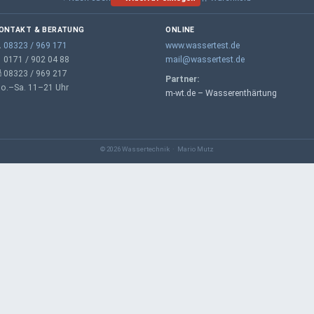
ONTAKT & BERATUNG
ONLINE

08323 / 969 171
www.wassertest.de
 0171 / 902 04 88
mail@wassertest.de
 08323 / 969 217
Partner:
o.–Sa. 11–21 Uhr
m-wt.de – Wasserenthärtung
© 2026 Wassertechnik · Mario Mutz