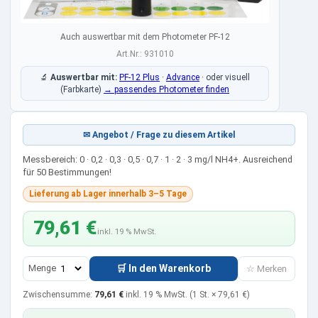
Auch auswertbar mit dem Photometer PF-12
Art.Nr.: 931010
🔬
Auswertbar mit:
PF-12 Plus
·
Advance
·
oder visuell
(Farbkarte)
→ passendes Photometer finden
✉ Angebot / Frage zu diesem Artikel
Messbereich: 0 · 0,2 · 0,3 · 0,5 · 0,7 · 1 · 2 · 3 mg/l NH4+. Ausreichend
für 50 Bestimmungen!
Lieferung ab Lager innerhalb 3–5 Tage
79,61 €
inkl. 19 % MwSt.
Menge
🛒 In den Warenkorb
☆ Merken
Zwischensumme:
79,61 €
inkl. 19 % MwSt.
(1 St. ×
79,61 €
)