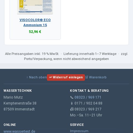
VISOCOLOR® ECO
Ammonium 15
52,96 €
Alle Preisangaben
inkl. 19 % MwSt.
· Lieferung innerhalb 1–7 Werktage · zzgl.
Porto/Verpackung, wenn nicht abweichend angegeben
↑ Nach oben
↩ Widerruf einlegen
🛒 Warenkorb
WASSERTECHNIK
KONTAKT & BERATUNG
Mario Mutz
📞
08323 / 969 171
Kemptenerstraße 38
📱 0171 / 902 04 88
87509 Immenstadt
📠 08323 / 969 217
Mo.–Sa. 11–21 Uhr
ONLINE
SERVICE
Impressum
www.wassertest.de