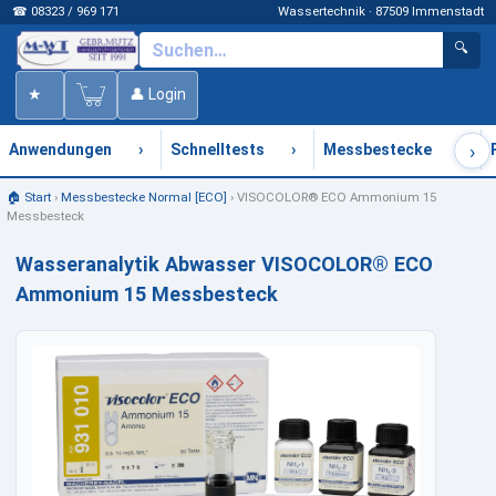
☎ 08323 / 969 171
Wassertechnik · 87509 Immenstadt
🔍
★
👤 Login
›
›
›
›
Anwendungen
Schnelltests
Messbestecke
🏠 Start
›
Messbestecke Normal [ECO]
›
VISOCOLOR® ECO Ammonium 15
Messbesteck
Wasseranalytik Abwasser VISOCOLOR® ECO
Ammonium 15 Messbesteck