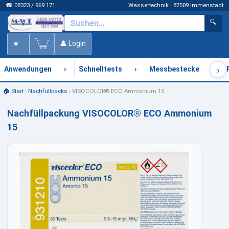
☎ 08323 / 969 171
Wassertechnik · 87509 Immenstadt
🔍
★
👤 Login
›
›
›
›
Anwendungen
Schnelltests
Messbestecke
🏠 Start
›
Nachfüllpacks
›
VISOCOLOR® ECO Ammonium 15
Nachfüllpackung VISOCOLOR® ECO Ammonium
15