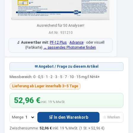
Ausreichend für 50 Analysen!
Art.Nr.: 931210
🔬
Auswertbar mit:
PF-12 Plus
·
Advance
·
oder visuell
(Farbkarte)
→ passendes Photometer finden
✉ Angebot / Frage zu diesem Artikel
Messbereich: 0 · 0,5 · 1 · 2 · 3 · 5 · 7 · 10 · 15 mg/l NH4+
Lieferung ab Lager innerhalb 3–5 Tage
52,96 €
inkl. 19 % MwSt.
Menge
🛒 In den Warenkorb
☆ Merken
Zwischensumme:
52,96 €
inkl. 19 % MwSt.
(1 St. ×
52,96 €
)