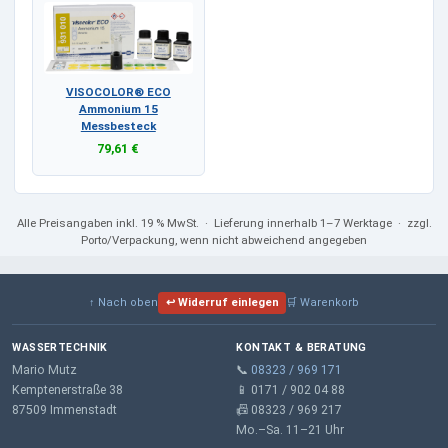
VISOCOLOR® ECO
Ammonium 15
Messbesteck
79,61 €
Alle Preisangaben
inkl. 19 % MwSt.
· Lieferung innerhalb 1–7 Werktage · zzgl.
Porto/Verpackung, wenn nicht abweichend angegeben
↑ Nach oben
↩ Widerruf einlegen
🛒 Warenkorb
WASSERTECHNIK
KONTAKT & BERATUNG
Mario Mutz
📞
08323 / 969 171
Kemptenerstraße 38
📱 0171 / 902 04 88
87509 Immenstadt
📠 08323 / 969 217
Mo.–Sa. 11–21 Uhr