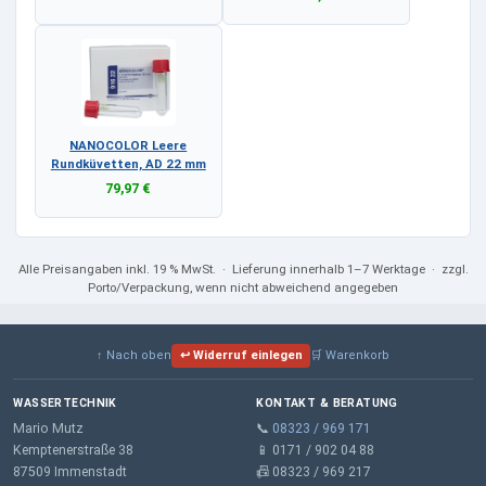
NANOCOLOR Leere
Rundküvetten, AD 22 mm
79,97 €
Alle Preisangaben
inkl. 19 % MwSt.
· Lieferung innerhalb 1–7 Werktage · zzgl.
Porto/Verpackung, wenn nicht abweichend angegeben
↑ Nach oben
↩ Widerruf einlegen
🛒 Warenkorb
WASSERTECHNIK
KONTAKT & BERATUNG
Mario Mutz
📞
08323 / 969 171
Kemptenerstraße 38
📱 0171 / 902 04 88
87509 Immenstadt
📠 08323 / 969 217