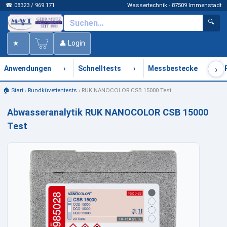
☎ 08323 / 969 171
Wassertechnik · 87509 Immenstadt
🔍
★
👤 Login
›
›
›
›
Anwendungen
Schnelltests
Messbestecke
🏠 Start
›
Rundküvettentests
›
RUK NANOCOLOR CSB 15000 Test
Abwasseranalytik RUK NANOCOLOR CSB 15000
Test