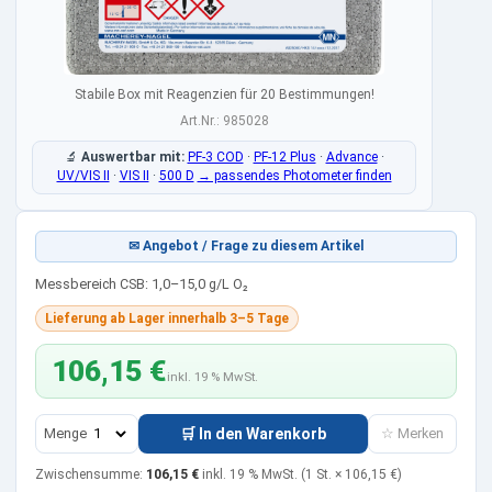
Stabile Box mit Reagenzien für 20 Bestimmungen!
Art.Nr.: 985028
🔬
Auswertbar mit:
PF-3 COD
·
PF-12 Plus
·
Advance
·
UV/VIS II
·
VIS II
·
500 D
→ passendes Photometer finden
✉ Angebot / Frage zu diesem Artikel
Messbereich CSB: 1,0–15,0 g/L O₂
Lieferung ab Lager innerhalb 3–5 Tage
106,15 €
inkl. 19 % MwSt.
Menge
🛒 In den Warenkorb
☆ Merken
Zwischensumme:
106,15 €
inkl. 19 % MwSt.
(1 St. ×
106,15 €
)