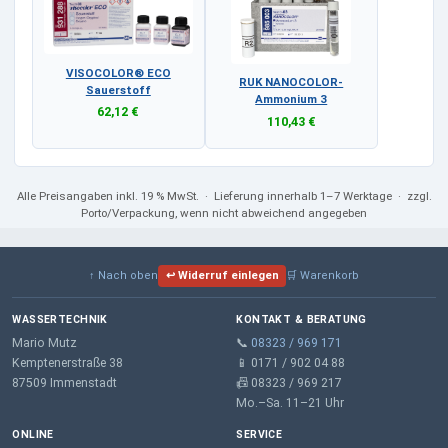
VISOCOLOR® ECO
RUK NANOCOLOR-
Sauerstoff
Ammonium 3
62,12 €
110,43 €
Alle Preisangaben
inkl. 19 % MwSt.
· Lieferung innerhalb 1–7 Werktage · zzgl.
Porto/Verpackung, wenn nicht abweichend angegeben
↑ Nach oben
↩ Widerruf einlegen
🛒 Warenkorb
WASSERTECHNIK
KONTAKT & BERATUNG
Mario Mutz
📞
08323 / 969 171
Kemptenerstraße 38
📱 0171 / 902 04 88
87509 Immenstadt
📠 08323 / 969 217
Mo.–Sa. 11–21 Uhr
ONLINE
SERVICE