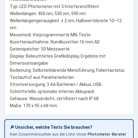
Typ: LED-Photometer mit 3 Interferenzfiltern
Wellenlängen: 450 nm, 530 nm, 590 nm
Wellenlängengenauigkeit: ± 2 nm, Halbwertsbreite 10–12
nm
Messmodi: Vorprogrammierte MN-Teste
Küvettenaufnahme: Rundküvetten 16 mm AD
Datenspeicher: 50 Messwerte
Display: Beleuchtetes Grafikdisplay, Ergebnis mit
Dimensionsangabe
Bedienung: Selbsterklärende Menüführung, Folientastatur,
Testaufruf aus Parameterlisten
Stromversorgung: 3 AA Batterien / Akkus, USB-
Schnittstelle; optionaler interner Akkupack
Gehäuse: Wasserdicht, zertifiziert nach IP 68
Maße: 170 x 95 x 68 mm
🔎 Unsicher, welche Tests Sie brauchen?
Kein Zusammensuchen aus der Liste: Unser
Photometer-Berater