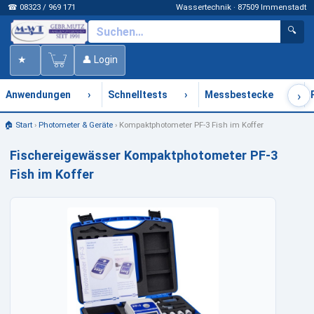
☎ 08323 / 969 171
Wassertechnik · 87509 Immenstadt
🔍
★
👤 Login
›
›
›
›
Anwendungen
Schnelltests
Messbestecke
🏠 Start
›
Photometer & Geräte
›
Kompaktphotometer PF-3 Fish im Koffer
Fischereigewässer Kompaktphotometer PF-3
Fish im Koffer