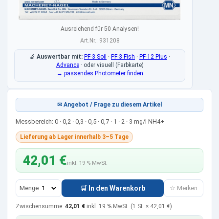
Ausreichend für 50 Analysen!
Art.Nr.: 931208
🔬
Auswertbar mit:
PF-3 Soil
·
PF-3 Fish
·
PF-12 Plus
·
Advance
·
oder visuell (Farbkarte)
→ passendes Photometer finden
✉ Angebot / Frage zu diesem Artikel
Messbereich: 0 · 0,2 · 0,3 · 0,5 · 0,7 · 1 · 2 · 3 mg/l NH4+
Lieferung ab Lager innerhalb 3–5 Tage
42,01 €
inkl. 19 % MwSt.
Menge
🛒 In den Warenkorb
☆ Merken
Zwischensumme:
42,01 €
inkl. 19 % MwSt.
(1 St. ×
42,01 €
)