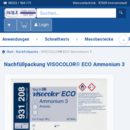
☎ 08323 / 969 171
Wassertechnik · 87509 Immenstadt
🔍
★
👤 Login
›
›
›
›
Anwendungen
Schnelltests
Messbestecke
🏠 Start
›
Nachfüllpacks
›
VISOCOLOR® ECO Ammonium 3
Nachfüllpackung VISOCOLOR® ECO Ammonium 3