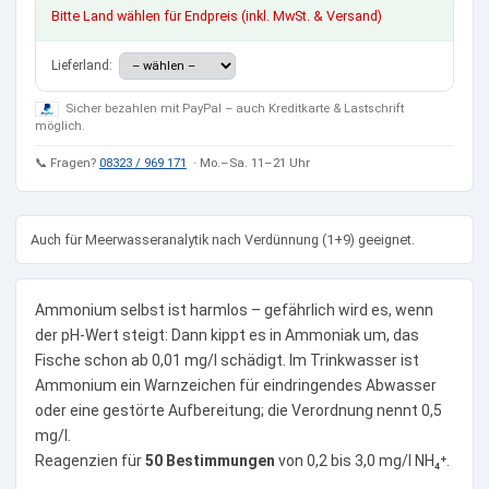
Bitte Land wählen für Endpreis (inkl. MwSt. & Versand)
Lieferland:
Sicher bezahlen mit PayPal – auch Kreditkarte & Lastschrift
möglich.
📞 Fragen?
08323 / 969 171
· Mo.–Sa. 11–21 Uhr
Auch für Meerwasseranalytik nach Verdünnung (1+9) geeignet.
Ammonium selbst ist harmlos – gefährlich wird es, wenn
der pH-Wert steigt: Dann kippt es in Ammoniak um, das
Fische schon ab 0,01 mg/l schädigt. Im Trinkwasser ist
Ammonium ein Warnzeichen für eindringendes Abwasser
oder eine gestörte Aufbereitung; die Verordnung nennt 0,5
mg/l.
Reagenzien für
50 Bestimmungen
von 0,2 bis 3,0 mg/l NH₄⁺.