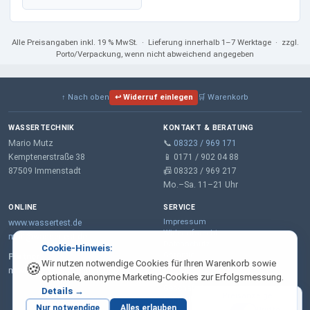
Alle Preisangaben
inkl. 19 % MwSt.
· Lieferung innerhalb 1–7 Werktage · zzgl.
Porto/Verpackung, wenn nicht abweichend angegeben
↑ Nach oben
↩ Widerruf einlegen
🛒 Warenkorb
WASSERTECHNIK
KONTAKT & BERATUNG
Mario Mutz
📞
08323 / 969 171
Kemptenerstraße 38
📱 0171 / 902 04 88
87509 Immenstadt
📠 08323 / 969 217
Mo.–Sa. 11–21 Uhr
ONLINE
SERVICE
Impressum
www.wassertest.de
Widerrufsrecht
mail@wassertest.de
Datenschutz
Cookie-Hinweis:
Garantie
Partner:
Wir nutzen notwendige Cookies für Ihren Warenkorb sowie
🍪
AGB
m-wt.de – Wasserenthärtung
optionale, anonyme Marketing-Cookies zur Erfolgsmessung.
Lieferung & Zahlung
Geschäftskunden
Details →
Preisanzeige
Kontaktformular
Nur notwendige
Alles erlauben
Netto
Brutto