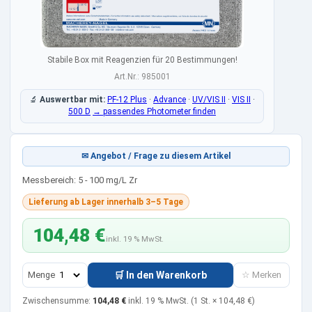
Stabile Box mit Reagenzien für 20 Bestimmungen!
Art.Nr.: 985001
🔬
Auswertbar mit:
PF-12 Plus
·
Advance
·
UV/VIS II
·
VIS II
·
500 D
→ passendes Photometer finden
✉ Angebot / Frage zu diesem Artikel
Messbereich: 5 - 100 mg/L Zr
Lieferung ab Lager innerhalb 3–5 Tage
104,48 €
inkl. 19 % MwSt.
Menge
🛒 In den Warenkorb
☆ Merken
Zwischensumme:
104,48 €
inkl. 19 % MwSt.
(1 St. ×
104,48 €
)