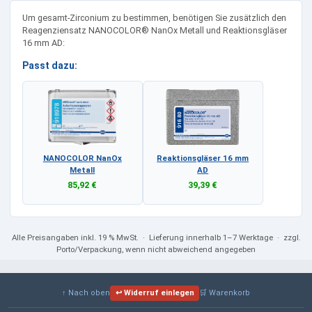
Um gesamt-Zirconium zu bestimmen, benötigen Sie zusätzlich den
Reagenziensatz NANOCOLOR® NanOx Metall und Reaktionsgläser
16 mm AD:
Passt dazu:
NANOCOLOR NanOx
Reaktionsgläser 16 mm
Metall
AD
85,92 €
39,39 €
Alle Preisangaben
inkl. 19 % MwSt.
· Lieferung innerhalb 1–7 Werktage · zzgl.
Porto/Verpackung, wenn nicht abweichend angegeben
↑ Nach oben
↩ Widerruf einlegen
🛒 Warenkorb