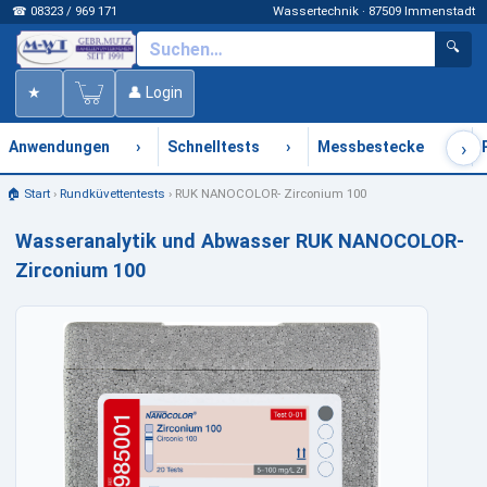
☎ 08323 / 969 171
Wassertechnik · 87509 Immenstadt
🔍
★
👤 Login
›
›
›
›
Anwendungen
Schnelltests
Messbestecke
🏠 Start
›
Rundküvettentests
›
RUK NANOCOLOR- Zirconium 100
Wasseranalytik und Abwasser RUK NANOCOLOR-
Zirconium 100