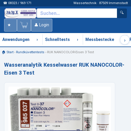
☎ 08323 / 969 171
Wassertechnik · 87509 Immenstadt
🔍
★
👤 Login
›
›
›
›
Anwendungen
Schnelltests
Messbestecke
🏠 Start
›
Rundküvettentests
›
RUK NANOCOLOR-Eisen 3 Test
Wasseranalytik Kesselwasser RUK NANOCOLOR-
Eisen 3 Test