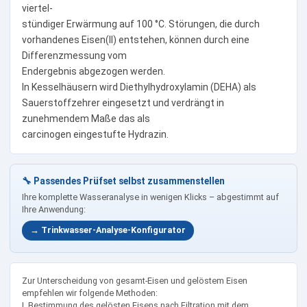
viertel-
stündiger Erwärmung auf 100 °C. Störungen, die durch
vorhandenes Eisen(II) entstehen, können durch eine
Differenzmessung vom
Endergebnis abgezogen werden.
In Kesselhäusern wird Diethylhydroxylamin (DEHA) als
Sauerstoffzehrer eingesetzt und verdrängt in
zunehmendem Maße das als
carcinogen eingestufte Hydrazin.
🔧 Passendes Prüfset selbst zusammenstellen
Ihre komplette Wasseranalyse in wenigen Klicks – abgestimmt auf
Ihre Anwendung:
→ Trinkwasser-Analyse-Konfigurator
Zur Unterscheidung von gesamt-Eisen und gelöstem Eisen
empfehlen wir folgende Methoden:
I. Bestimmung des gelösten Eisens nach Filtration mit dem