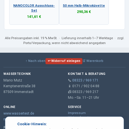
NANOCOLOR Ausschluss-
50 mm Halb-Mikroküvette
Set
290,36 €
141,61 €
Alle Preisangaben
inkl. 19 % MwSt.
· Lieferung innerhalb 1–7 Werktage · zzgl.
Porto/Verpackung, wenn nicht abweichend angegeben
↑ Nach oben
↩ Widerruf einlegen
🛒 Warenkorb
WASSERTECHNIK
KONTAKT & BERATUNG
Mario Mutz
📞
08323 / 969 171
Kemptenerstraße 38
📱 0171 / 902 04 88
87509 Immenstadt
📠 08323 / 969 217
Mo.–Sa. 11–21 Uhr
ONLINE
SERVICE
Impressum
www.wassertest.de
Widerrufsrecht
mail@wassertest.de
Datenschutz
Cookie-Hinweis:
Garantie
Partner: