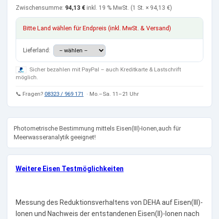
Zwischensumme:
94,13 €
inkl. 19 % MwSt.
(1 St. ×
94,13 €
)
Bitte Land wählen für Endpreis (inkl. MwSt. & Versand)
Lieferland:
Sicher bezahlen mit PayPal – auch Kreditkarte & Lastschrift
möglich.
📞 Fragen?
08323 / 969 171
· Mo.–Sa. 11–21 Uhr
Photometrische Bestimmung mittels Eisen(III)-Ionen,auch für
Meerwasseranalytik geeignet!
Weitere Eisen Testmöglichkeiten
Messung des Reduktionsverhaltens von DEHA auf Eisen(III)-
Ionen und Nachweis der entstandenen Eisen(II)-Ionen nach