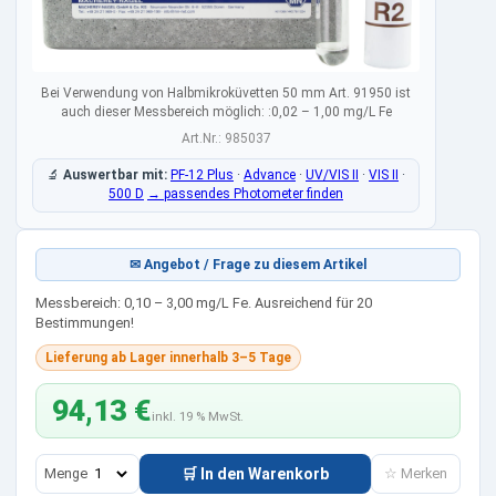
Bei Verwendung von Halbmikroküvetten 50 mm Art. 91950 ist
auch dieser Messbereich möglich: :0,02 – 1,00 mg/L Fe
Art.Nr.: 985037
🔬
Auswertbar mit:
PF-12 Plus
·
Advance
·
UV/VIS II
·
VIS II
·
500 D
→ passendes Photometer finden
✉ Angebot / Frage zu diesem Artikel
Messbereich: 0,10 – 3,00 mg/L Fe. Ausreichend für 20
Bestimmungen!
Lieferung ab Lager innerhalb 3–5 Tage
94,13 €
inkl. 19 % MwSt.
Menge
🛒 In den Warenkorb
☆ Merken