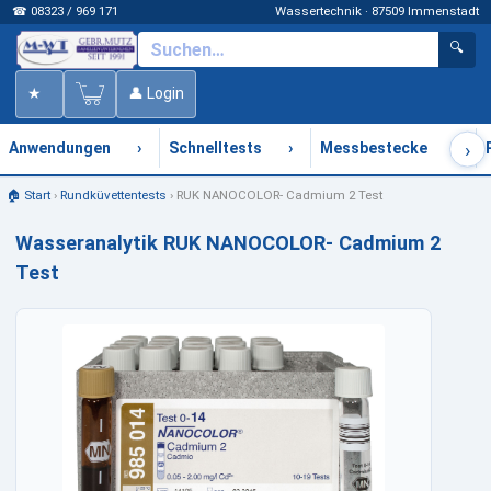
☎ 08323 / 969 171
Wassertechnik · 87509 Immenstadt
🔍
★
👤 Login
›
›
›
›
Anwendungen
Schnelltests
Messbestecke
🏠 Start
›
Rundküvettentests
›
RUK NANOCOLOR- Cadmium 2 Test
Wasseranalytik RUK NANOCOLOR- Cadmium 2
Test