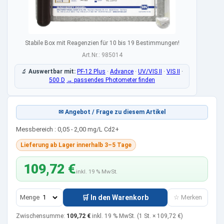
Stabile Box mit Reagenzien für 10 bis 19 Bestimmungen!
Art.Nr.: 985014
🔬
Auswertbar mit:
PF-12 Plus
·
Advance
·
UV/VIS II
·
VIS II
·
500 D
→ passendes Photometer finden
✉ Angebot / Frage zu diesem Artikel
Messbereich : 0,05 - 2,00 mg/L Cd2+
Lieferung ab Lager innerhalb 3–5 Tage
109,72 €
inkl. 19 % MwSt.
Menge
🛒 In den Warenkorb
☆ Merken
Zwischensumme:
109,72 €
inkl. 19 % MwSt.
(1 St. ×
109,72 €
)