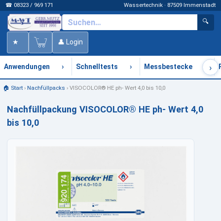
☎ 08323 / 969 171
Wassertechnik · 87509 Immenstadt
🔍
★
👤 Login
›
›
›
›
Anwendungen
Schnelltests
Messbestecke
🏠 Start
›
Nachfüllpacks
›
VISOCOLOR® HE ph- Wert 4,0 bis 10,0
Nachfüllpackung VISOCOLOR® HE ph- Wert 4,0
bis 10,0