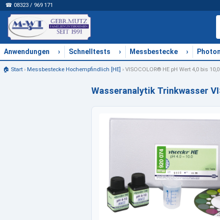
☎ 08323 / 969 171
›
›
›
Anwendungen
Schnelltests
Messbestecke
Photo
🏠 Start
›
Messbestecke Hochempfindlich [HE]
›
VISOCOLOR® HE pH Wert 4,0 bis 10,
Wasseranalytik Trinkwasser V