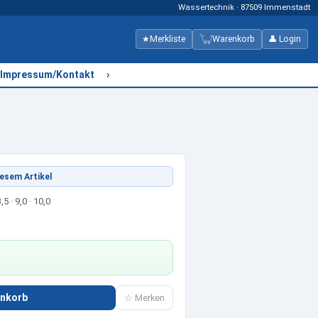
Wassertechnik · 87509 Immenstadt
★
Merkliste
Warenkorb
👤 Login
›
Impressum/Kontakt
esem Artikel
,5 · 9,0 · 10,0
enkorb
☆ Merken