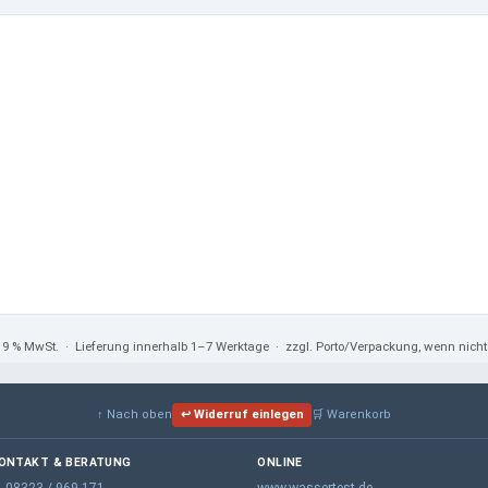
 19 % MwSt.
· Lieferung innerhalb 1–7 Werktage · zzgl. Porto/Verpackung, wenn nic
↑ Nach oben
↩ Widerruf einlegen
🛒 Warenkorb
ONTAKT & BERATUNG
ONLINE

08323 / 969 171
www.wassertest.de