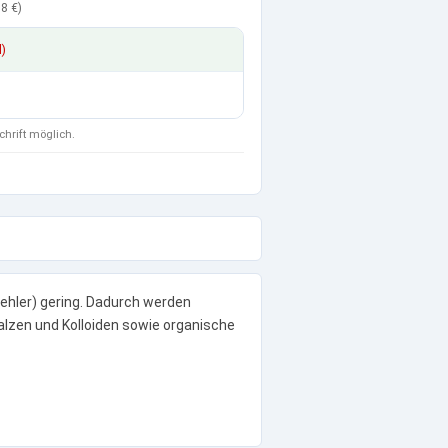
8 €
)
d)
chrift möglich.
ehler) gering. Dadurch werden
lzen und Kolloiden sowie organische