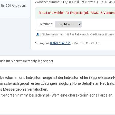
Zwischensumme:
145,18 €
inkl. 19 % MwSt.
(1 St. ×
145,1
 für 500 Analysen!
Bitte Land wählen für Endpreis (inkl. MwSt. & Versan
Lieferland:
Sicher bezahlen mit PayPal – auch Kreditkarte & Lasts
📞 Fragen?
08323 / 969 171
· Mo.–Sa. 11–21 Uhr
uch für Meerwasseranalytik geeignet
obevolumen und Indikatormenge ist der Indikatorfehler (Säure-Basen-F
n schwach gepufferten Lösungen möglich. Hohe Gehalte an Neutralsa
as Messergebnis verfälschen.
arbstoffen nimmt bei jedem pH-Wert eine charakteristische Farbe an.