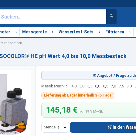
🔍
›
›
›
›
meter
Messgeräte
Wassertest-Sets
Filtrieren
0 Messbesteck
ISOCOLOR® HE pH Wert 4,0 bis 10,0 Messbesteck
✉ Angebot / Frage zu di
Messbereich: pH 4,0 · 5,0 · 5,5 · 6,0 · 6,5 · 7,0 · 7,5 · 8,0 · 8
Lieferung ab Lager innerhalb 3–5 Tage
145,18 €
inkl. 19 % MwSt.
Menge
🛒 In den War