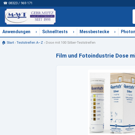
☎ 08323 / 969 171
›
›
›
Anwendungen
Schnelltests
Messbestecke
Photo
🏠 Start
›
Teststreifen A–Z
›
Dose mit 100 Silber-Teststreifen
Film und Fotoindustrie Dose mi