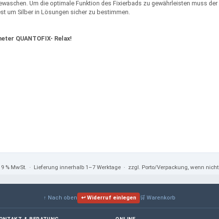
ewaschen. Um die optimale Funktion des Fixierbads zu gewährleisten muss der 
est um Silber in Lösungen sicher zu bestimmen.
meter QUANTOFIX- Relax!
 19 % MwSt.
· Lieferung innerhalb 1–7 Werktage · zzgl. Porto/Verpackung, wenn nic
↑ Nach oben
↩ Widerruf einlegen
🛒 Warenkorb