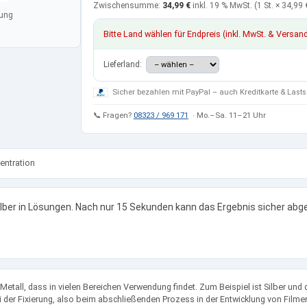
Zwischensumme:
34,99 €
inkl. 19 % MwSt.
(1 St. ×
34,99 
tung
Bitte Land wählen für Endpreis (inkl. MwSt. & Versan
Lieferland:
Sicher bezahlen mit PayPal – auch Kreditkarte & Lasts
📞 Fragen?
08323 / 969 171
· Mo.–Sa. 11–21 Uhr
entration
lber in Lösungen. Nach nur 15 Sekunden kann das Ergebnis sicher abg
 Metall, dass in vielen Bereichen Verwendung findet. Zum Beispiel ist Silber und 
ei der Fixierung, also beim abschließenden Prozess in der Entwicklung von Fil