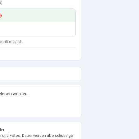
€
)
d)
chrift möglich.
elesen werden.
der
men und Fotos. Dabei werden überschüssige