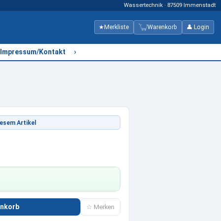
Wassertechnik · 87509 Immenstadt
★
Merkliste
Warenkorb
👤 Login
›
Impressum/Kontakt
esem Artikel
enkorb
☆ Merken