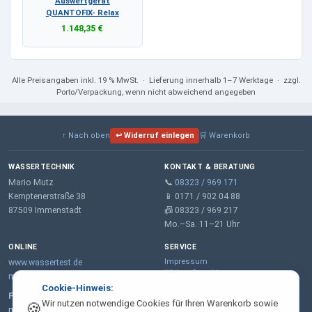
Auswertgerät
QUANTOFIX- Relax
1.148,35 €
Alle Preisangaben
inkl. 19 % MwSt.
· Lieferung innerhalb 1–7 Werktage · zzgl.
Porto/Verpackung, wenn nicht abweichend angegeben
↑ Nach oben
↩ Widerruf einlegen
🛒 Warenkorb
WASSERTECHNIK
KONTAKT & BERATUNG
Mario Mutz
📞
08323 / 969 171
Kemptenerstraße 38
📱 0171 / 902 04 88
87509 Immenstadt
📠 08323 / 969 217
Mo.–Sa. 11–21 Uhr
ONLINE
SERVICE
Impressum
www.wassertest.de
Widerrufsrecht
mail@wassertest.de
Datenschutz
Cookie-Hinweis:
Garantie
Partner:
Wir nutzen notwendige Cookies für Ihren Warenkorb sowie
🍪
AGB
m-wt.de – Wasserenthärtung