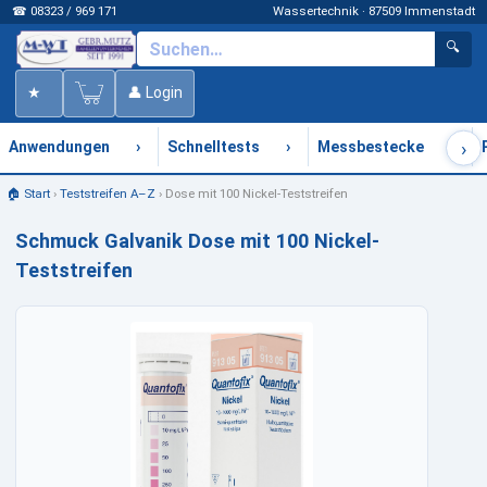
☎ 08323 / 969 171
Wassertechnik · 87509 Immenstadt
🔍
★
👤 Login
›
›
›
›
Anwendungen
Schnelltests
Messbestecke
🏠 Start
›
Teststreifen A–Z
›
Dose mit 100 Nickel-Teststreifen
Schmuck Galvanik Dose mit 100 Nickel-
Teststreifen