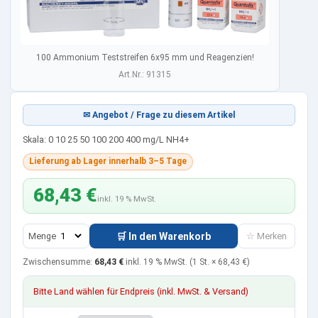
100 Ammonium Teststreifen 6x95 mm und Reagenzien!
Art.Nr.: 91315
✉ Angebot / Frage zu diesem Artikel
Skala: 0 10 25 50 100 200 400 mg/L NH4+
Lieferung ab Lager innerhalb 3–5 Tage
68,43 €
inkl. 19 % MwSt.
Menge
🛒 In den Warenkorb
☆ Merken
Zwischensumme:
68,43 €
inkl. 19 % MwSt.
(1 St. ×
68,43 €
)
Bitte Land wählen für Endpreis (inkl. MwSt. & Versand)