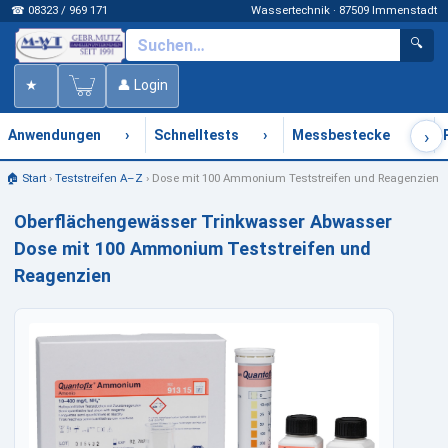
☎ 08323 / 969 171
Wassertechnik · 87509 Immenstadt
🔍
★
👤 Login
›
›
›
›
Anwendungen
Schnelltests
Messbestecke
🏠 Start
›
Teststreifen A–Z
›
Dose mit 100 Ammonium Teststreifen und Reagenzien
Oberflächengewässer Trinkwasser Abwasser
Dose mit 100 Ammonium Teststreifen und
Reagenzien