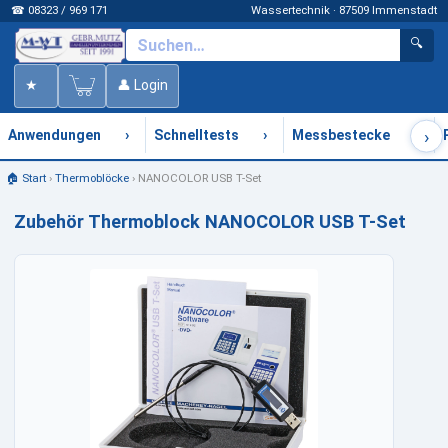
☎ 08323 / 969 171
Wassertechnik · 87509 Immenstadt
🔍
★
👤 Login
›
›
›
›
Anwendungen
Schnelltests
Messbestecke
🏠 Start
›
Thermoblöcke
›
NANOCOLOR USB T-Set
Zubehör Thermoblock NANOCOLOR USB T-Set