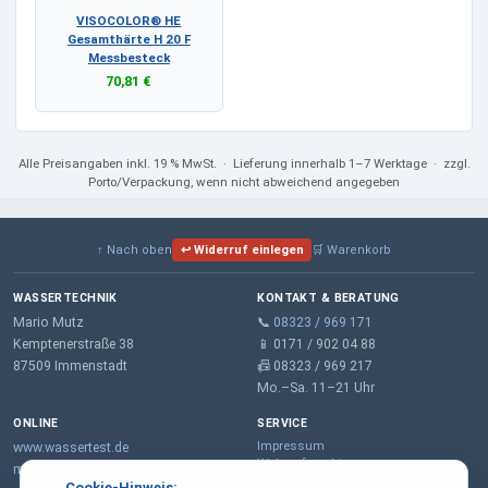
VISOCOLOR® HE
Gesamthärte H 20 F
Messbesteck
70,81 €
Alle Preisangaben
inkl. 19 % MwSt.
· Lieferung innerhalb 1–7 Werktage · zzgl.
Porto/Verpackung, wenn nicht abweichend angegeben
↑ Nach oben
↩ Widerruf einlegen
🛒 Warenkorb
WASSERTECHNIK
KONTAKT & BERATUNG
Mario Mutz
📞
08323 / 969 171
Kemptenerstraße 38
📱 0171 / 902 04 88
87509 Immenstadt
📠 08323 / 969 217
Mo.–Sa. 11–21 Uhr
ONLINE
SERVICE
Impressum
www.wassertest.de
Widerrufsrecht
mail@wassertest.de
Datenschutz
Cookie-Hinweis: