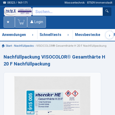
☎ 08323 / 969 171
Wassertechnik · 87509 Immenstadt
🔍
★
👤 Login
›
›
›
›
Anwendungen
Schnelltests
Messbestecke
🏠 Start
›
Nachfüllpacks
›
VISOCOLOR® Gesamthärte H 20 F Nachfüllpackung
Nachfüllpackung VISOCOLOR® Gesamthärte H
20 F Nachfüllpackung