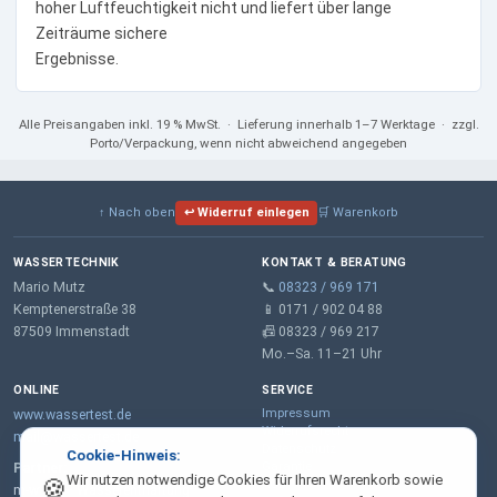
hoher Luftfeuchtigkeit nicht und liefert über lange
Zeiträume sichere
Ergebnisse.
Alle Preisangaben
inkl. 19 % MwSt.
· Lieferung innerhalb 1–7 Werktage · zzgl.
Porto/Verpackung, wenn nicht abweichend angegeben
↑ Nach oben
↩ Widerruf einlegen
🛒 Warenkorb
WASSERTECHNIK
KONTAKT & BERATUNG
Mario Mutz
📞
08323 / 969 171
Kemptenerstraße 38
📱 0171 / 902 04 88
87509 Immenstadt
📠 08323 / 969 217
Mo.–Sa. 11–21 Uhr
ONLINE
SERVICE
Impressum
www.wassertest.de
Widerrufsrecht
mail@wassertest.de
Datenschutz
Cookie-Hinweis:
Garantie
Partner:
Wir nutzen notwendige Cookies für Ihren Warenkorb sowie
🍪
AGB
m-wt.de – Wasserenthärtung