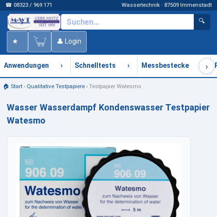
☎ 08323 / 969 171
Wassertechnik · 87509 Immenstadt
🔍
★
👤 Login
›
›
›
›
Anwendungen
Schnelltests
Messbestecke
🏠 Start
›
Qualitative Testpapiere
›
Testpapier Watesmo
Wasser Wasserdampf Kondenswasser Testpapier
Watesmo