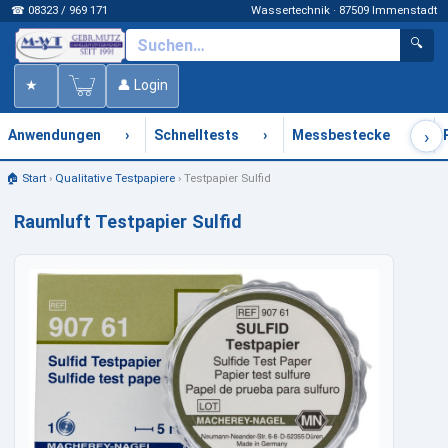
☎ 08323 / 969 171
Wassertechnik · 87509 Immenstadt
🔍
★
👤 Login
›
›
›
›
Anwendungen
Schnelltests
Messbestecke
🏠 Start
›
Qualitative Testpapiere
›
Testpapier Sulfid
Raumluft Testpapier Sulfid