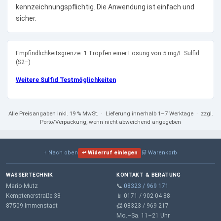
kennzeichnungspflichtig. Die Anwendung ist einfach und
sicher.
Empfindlichkeitsgrenze: 1 Tropfen einer Lösung von 5 mg/L Sulfid
(S2–)
Weitere Sulfid Testmöglichkeiten
Alle Preisangaben
inkl. 19 % MwSt.
· Lieferung innerhalb 1–7 Werktage · zzgl.
Porto/Verpackung, wenn nicht abweichend angegeben
↑ Nach oben
↩ Widerruf einlegen
🛒 Warenkorb
WASSERTECHNIK
KONTAKT & BERATUNG
Mario Mutz
📞
08323 / 969 171
Kemptenerstraße 38
📱 0171 / 902 04 88
87509 Immenstadt
📠 08323 / 969 217
Mo.–Sa. 11–21 Uhr