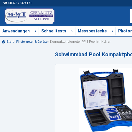
☎ 08323 / 969 171
›
›
›
Anwendungen
Schnelltests
Messbestecke
Photo
🏠 Start
›
Photometer & Geräte
›
Kompaktphotometer PF-3 Pool im Koffer
Schwimmbad Pool Kompaktphot