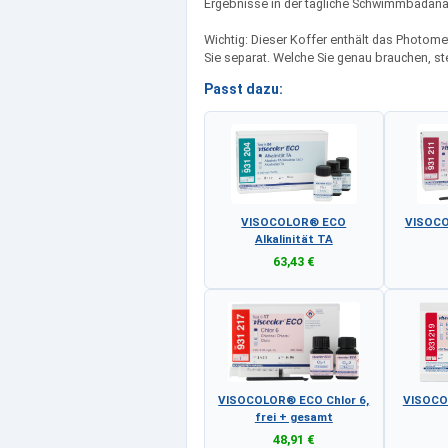
Ergebnisse in der tägliche Schwimmbadanal
Wichtig: Dieser Koffer enthält das Photom
Sie separat. Welche Sie genau brauchen, st
Passt dazu:
VISOCOLOR® ECO
VISOC
Alkalinität TA
63,43 €
VISOCOLOR® ECO Chlor 6,
VISOCO
frei + gesamt
48,91 €