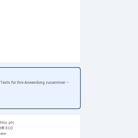
gen Tests für Ihre Anwendung zusammen –
lor, pH,
LOR® ECO
here