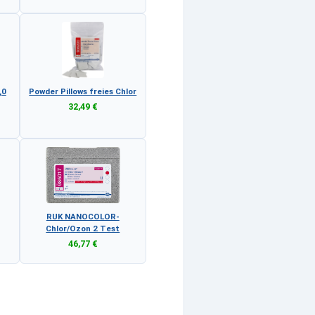
,0
Powder Pillows freies Chlor
32,49 €
RUK NANOCOLOR-
Chlor/Ozon 2 Test
46,77 €