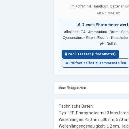
im Koffer inkl. Handbuch, Batterien un
Art.Nr.: 934102
🔬 Dieses Photometer wert
Alkalinität TA · Ammonium · Brom · Chlor 
Cyanursäure · Eisen · Fluorid · Kieselsäure ·
pH · Sulfat
🧪 Pool-Testset (Photometer)
⚙ Prüfset selbst zusammenstellen
ohne Reagenzien
Technische Daten:
Typ: LED-Photometer mit 3 Interferenz
Wellenlängen: 450 nm, 530 nm, 590 n
Wellenlängengenauigkeit: ± 2 nm, Ha