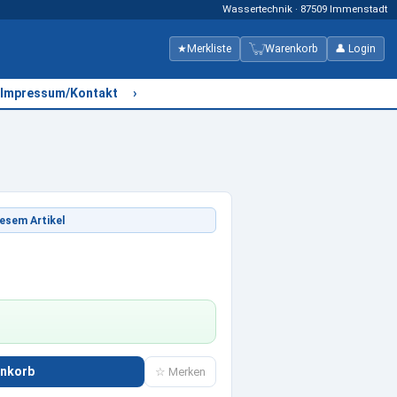
Wassertechnik · 87509 Immenstadt
★
Merkliste
Warenkorb
👤 Login
›
Impressum/Kontakt
esem Artikel
enkorb
☆ Merken