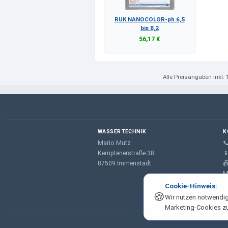
RUK NANOCOLOR-ph 6,5
bis 8,2
56,17 €
Alle Preisangaben
inkl.
WASSERTECHNIK
K
Mario Mutz

Kemptenerstraße 38

87509 Immenstadt

M
Cookie-Hinweis:
🍪
Wir nutzen notwendig
Marketing-Cookies z