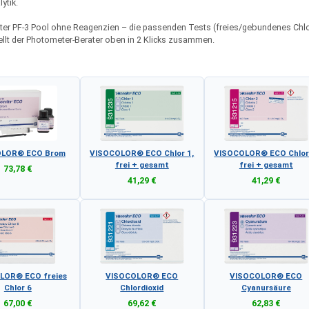
ytik.
eter PF-3 Pool ohne Reagenzien – die passenden Tests (freies/gebundenes Chlo
ellt der Photometer-Berater oben in 2 Klicks zusammen.
OLOR® ECO Brom
VISOCOLOR® ECO Chlor 1,
VISOCOLOR® ECO Chlor
frei + gesamt
frei + gesamt
73,78 €
41,29 €
41,29 €
LOR® ECO freies
VISOCOLOR® ECO
VISOCOLOR® ECO
Chlor 6
Chlordioxid
Cyanursäure
67,00 €
69,62 €
62,83 €