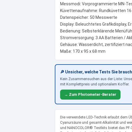
Messmodi: Vorprogrammierte MN-Te
Küvettenaufnahme: Rundküvetten 1
Datenspeicher: 50 Messwerte
Display: Beleuchtetes Grafikdisplay,
Bedienung: Selbsterklärende Menüführ
Stromversorgung: 3 AA Batterien / Akk
Gehäuse: Wasserdicht, zertifiziert nac
Maße: 170 x 95 x 68 mm
🔎 Unsicher, welche Tests Sie brauc
Kein Zusammensuchen aus der Liste: Uns
mit Komplettpreis und optionalem Koffer.
→ Zum Photometer-Berater
Die verwendete LED-Technik erlaubt dem 
Cyanursäure und gesamt-Alkalinität und w
und NANOCOLOR® Testkits bietet das PF-3 