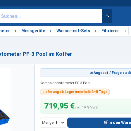
🔍
›
›
›
›
meter
Messgeräte
Wassertest-Sets
Filtrieren
ometer PF-3 Pool im Koffer
✉ Angebot / Frage zu di
Kompaktphotometer PF-3 Pool
Lieferung ab Lager innerhalb 3–5 Tage
719,95 €
inkl. 19 % MwSt.
Menge
🛒 In den War