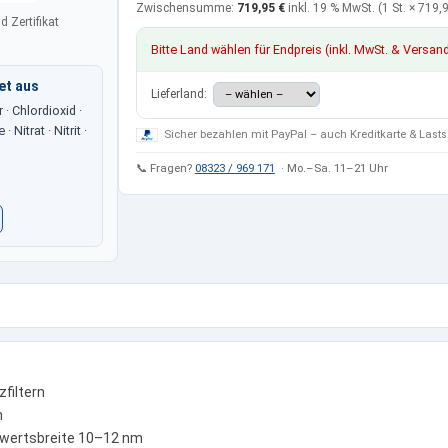
Zwischensumme:
719,95 €
inkl. 19 % MwSt.
(1 St. ×
719,9
d Zertifikat
Bitte Land wählen für Endpreis (inkl. MwSt. & Versan
et aus
Lieferland:
· Chlordioxid ·
 Nitrat · Nitrit ·
Sicher bezahlen mit PayPal – auch Kreditkarte & Lasts
📞 Fragen?
08323 / 969 171
· Mo.–Sa. 11–21 Uhr
filtern
m
lbwertsbreite 10–12 nm