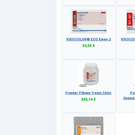
VISOCOLOR® ECO Eisen 2
VISOCOL
53,55 €
Powder Pillows freies Chlor
Po
Gesamt
245,14 €