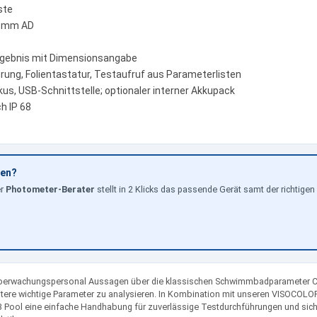
ste
6 mm AD
 Ergebnis mit Dimensionsangabe
ung, Folientastatur, Testaufruf aus Parameterlisten
us, USB-Schnittstelle; optionaler interner Akkupack
h IP 68
hen?
er
Photometer-Berater
stellt in 2 Klicks das passende Gerät samt der richti
Überwachungspersonal Aussagen über die klassischen Schwimmbadparameter Ch
eitere wichtige Parameter zu analysieren. In Kombination mit unseren VISOCO
Pool eine einfache Handhabung für zuverlässige Testdurchführungen und sic