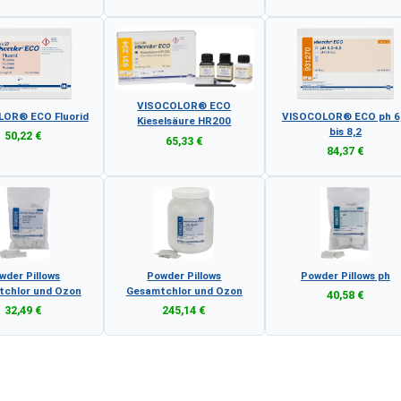
VISOCOLOR® ECO
OR® ECO Fluorid
VISOCOLOR® ECO ph 6
Kieselsäure HR200
bis 8,2
50,22 €
65,33 €
84,37 €
wder Pillows
Powder Pillows
Powder Pillows ph
chlor und Ozon
Gesamtchlor und Ozon
40,58 €
32,49 €
245,14 €