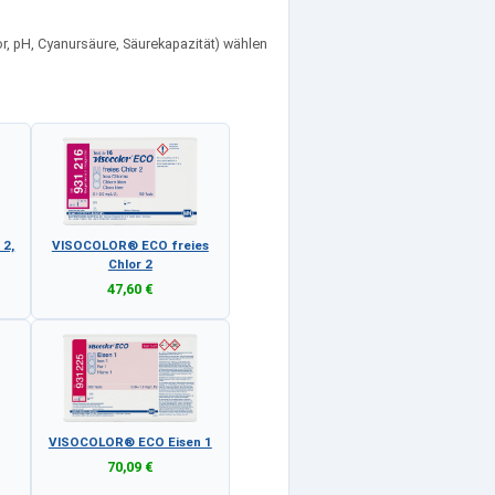
r, pH, Cyanursäure, Säurekapazität) wählen
 2,
VISOCOLOR® ECO freies
Chlor 2
47,60 €
VISOCOLOR® ECO Eisen 1
70,09 €