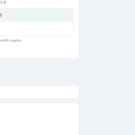
5 €
)
d)
chrift möglich.