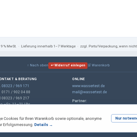
 19 % MwSt.
· Lieferung innerhalb 1–7 Werktage · zzgl. Porto/Verpackung, wenn nic
↑ Nach oben
↩ Widerruf einlegen
🛒 Warenkorb
ONTAKT & BERATUNG
ONLINE

08323 / 969 171
www.wassertest.de
 0171 / 902 04 88
mail@wassertest.de
 08323 / 969 217
Partner:
o.–Sa. 11–21 Uhr
m-wt.de – Wasserenthärtung
e Cookies für Ihren Warenkorb sowie optionale, anonyme
Nur notwen
ur Erfolgsmessung.
Details →
© 2026 Wassertechnik · Mario Mutz