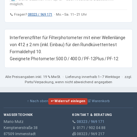
möglich.
📞 Fragen?
08323 / 969 171
· Mo.–Sa. 11–21 Uhr
Interferenzfilter für Filterphotometer mit einer Wellenlänge
von 412 ± 2 nm (inkl. Einbau) für den Rundküvettentest
Formaldehyd 10.
Geeignete Photometer:500 D / 400 D / PF‑12Plus / PF‑12
Alle Preisangaben
inkl. 19 % MwSt.
· Lieferung innerhalb 1–7 Werktage · zzgl.
Porto/Verpackung, wenn nicht abweichend angegeben
↑ Nach oben
↩ Widerruf einlegen
🛒 Warenkorb
WASSERTECHNIK
KONTAKT & BERATUNG
Mario Mutz
📞
08323 / 969 171
Kemptenerstraße 38
📱 0171 / 902 04 88
87509 Immenstadt
📠 08323 / 969 217