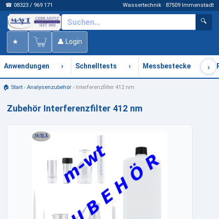
☎ 08323 / 969 171
Wassertechnik · 87509 Immenstadt
🔍
★
👤 Login
›
›
›
›
Anwendungen
Schnelltests
Messbestecke
🏠 Start
›
Analysenzubehör
›
Interferenzfilter 412 nm
Zubehör Interferenzfilter 412 nm