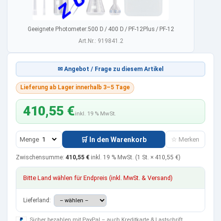
Geeignete Photometer:500 D / 400 D / PF‑12Plus / PF‑12
Art.Nr.: 919841.2
✉ Angebot / Frage zu diesem Artikel
Lieferung ab Lager innerhalb 3–5 Tage
410,55 €
inkl. 19 % MwSt.
Menge
🛒 In den Warenkorb
☆ Merken
Zwischensumme:
410,55 €
inkl. 19 % MwSt.
(1 St. ×
410,55 €
)
Bitte Land wählen für Endpreis (inkl. MwSt. & Versand)
Lieferland:
Sicher bezahlen mit PayPal – auch Kreditkarte & Lastschrift