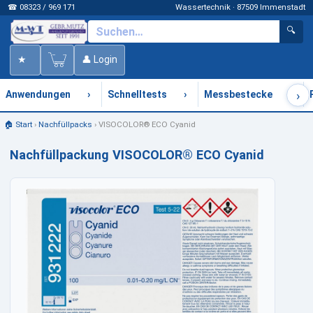
☎ 08323 / 969 171
Wassertechnik · 87509 Immenstadt
🔍
★
👤 Login
›
›
›
›
Anwendungen
Schnelltests
Messbestecke
🏠 Start
›
Nachfüllpacks
›
VISOCOLOR® ECO Cyanid
Nachfüllpackung VISOCOLOR® ECO Cyanid