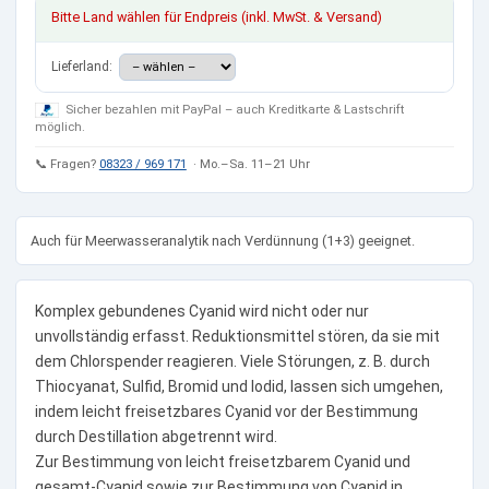
Bitte Land wählen für Endpreis (inkl. MwSt. & Versand)
Lieferland:
Sicher bezahlen mit PayPal – auch Kreditkarte & Lastschrift
möglich.
📞 Fragen?
08323 / 969 171
· Mo.–Sa. 11–21 Uhr
Auch für Meerwasseranalytik nach Verdünnung (1+3) geeignet.
Komplex gebundenes Cyanid wird nicht oder nur
unvollständig erfasst. Reduktionsmittel stören, da sie mit
dem Chlorspender reagieren. Viele Störungen, z. B. durch
Thiocyanat, Sulfid, Bromid und Iodid, lassen sich umgehen,
indem leicht freisetzbares Cyanid vor der Bestimmung
durch Destillation abgetrennt wird.
Zur Bestimmung von leicht freisetzbarem Cyanid und
gesamt-Cyanid sowie zur Bestimmung von Cyanid in