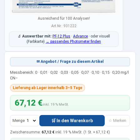
Ausreichend für 100 Analysen!
Art.Nr.: 931222
🔬
Auswertbar mit:
PF-12 Plus
·
Advance
·
oder visuell
(Farbkarte)
→ passendes Photometer finden
✉ Angebot / Frage zu diesem Artikel
Messbereich: 0 · 0,01 · 0,02 · 0,03 · 0,05 · 0,07 · 0,10 · 0,15 · 0,20 mg/l
CN–
Lieferung ab Lager innerhalb 3–5 Tage
67,12 €
inkl. 19 % MwSt.
Menge
🛒 In den Warenkorb
☆ Merken
Zwischensumme:
67,12 €
inkl. 19 % MwSt.
(1 St. ×
67,12 €
)