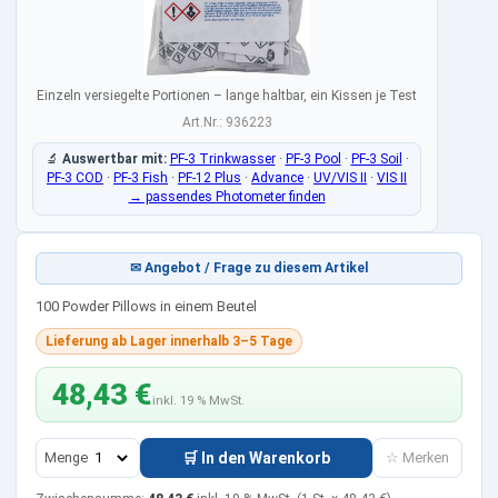
Einzeln versiegelte Portionen – lange haltbar, ein Kissen je Test
Art.Nr.: 936223
🔬
Auswertbar mit:
PF-3 Trinkwasser
·
PF-3 Pool
·
PF-3 Soil
·
PF-3 COD
·
PF-3 Fish
·
PF-12 Plus
·
Advance
·
UV/VIS II
·
VIS II
→ passendes Photometer finden
✉ Angebot / Frage zu diesem Artikel
100 Powder Pillows in einem Beutel
Lieferung ab Lager innerhalb 3–5 Tage
48,43 €
inkl. 19 % MwSt.
Menge
🛒 In den Warenkorb
☆ Merken