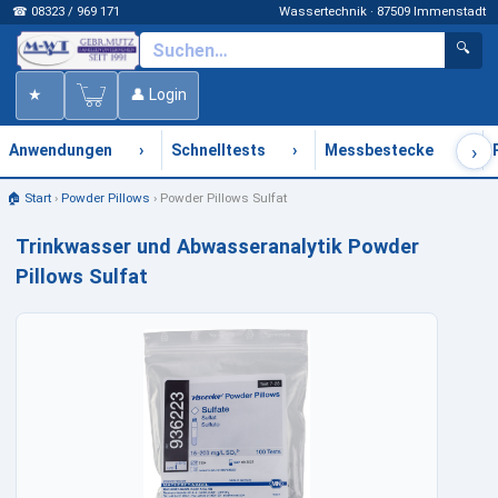
☎ 08323 / 969 171
Wassertechnik · 87509 Immenstadt
🔍
★
👤 Login
›
›
›
›
Anwendungen
Schnelltests
Messbestecke
🏠 Start
›
Powder Pillows
›
Powder Pillows Sulfat
Trinkwasser und Abwasseranalytik Powder
Pillows Sulfat