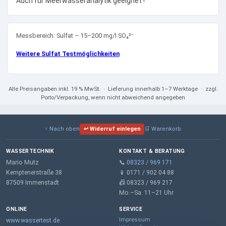
Auch für Meerwasseranalytik geeignet !
Messbereich: Sulfat – 15–200 mg/l SO₄²⁻
Weitere Sulfat Testmöglichkeiten
Alle Preisangaben
inkl. 19 % MwSt.
· Lieferung innerhalb 1–7 Werktage · zzgl.
Porto/Verpackung, wenn nicht abweichend angegeben
↑ Nach oben
↩ Widerruf einlegen
🛒 Warenkorb
WASSERTECHNIK
KONTAKT & BERATUNG
Mario Mutz
📞
08323 / 969 171
Kemptenerstraße 38
📱 0171 / 902 04 88
87509 Immenstadt
📠 08323 / 969 217
Mo.–Sa. 11–21 Uhr
ONLINE
SERVICE
Impressum
www.wassertest.de