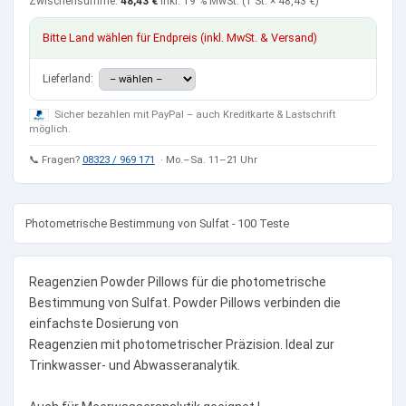
Zwischensumme:
48,43 €
inkl. 19 % MwSt.
(1 St. ×
48,43 €
)
Bitte Land wählen für Endpreis (inkl. MwSt. & Versand)
Lieferland:
Sicher bezahlen mit PayPal – auch Kreditkarte & Lastschrift
möglich.
📞 Fragen?
08323 / 969 171
· Mo.–Sa. 11–21 Uhr
Photometrische Bestimmung von Sulfat - 100 Teste
Reagenzien Powder Pillows für die photometrische
Bestimmung von Sulfat. Powder Pillows verbinden die
einfachste Dosierung von
Reagenzien mit photometrischer Präzision. Ideal zur
Trinkwasser- und Abwasseranalytik.