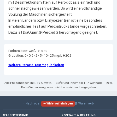
mit Desinfektionsmitteln auf Peroxidbasis einfach und
schnell nachgewiesen werden. So wird eine vollständige
Spülung der Maschinen sichergestellt.
In vielen Ländern bzw. Dialysezentren ist eine besonders
empfindlicher Test auf Peroxidrückstände vorgeschrieben.
Dazu ist DiaQuant® Peroxid S hervorragend geeignet.
Farbreaktion: weiß --> blau
Gradation: 0 · 0,5 · 2 · 5 · 10 · 25 mg/L H2O2
Weitere Peroxid Testmöglichkeiten
Alle Preisangaben
inkl. 19 % MwSt.
· Lieferung innerhalb 1–7 Werktage · zzgl.
Porto/Verpackung, wenn nicht abweichend angegeben
↑ Nach oben
↩ Widerruf einlegen
🛒 Warenkorb
WASSERTECHNIK
KONTAKT & BERATUNG