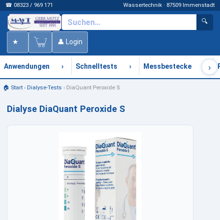
☎ 08323 / 969 171
Wassertechnik · 87509 Immenstadt
🔍
★
👤 Login
›
›
›
›
Anwendungen
Schnelltests
Messbestecke
🏠 Start
›
Dialyse-Tests
›
DiaQuant Peroxide S
Dialyse DiaQuant Peroxide S