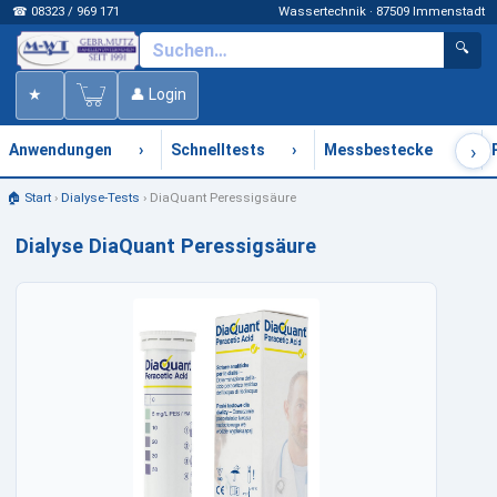
☎ 08323 / 969 171
Wassertechnik · 87509 Immenstadt
🔍
★
👤 Login
›
›
›
›
Anwendungen
Schnelltests
Messbestecke
🏠 Start
›
Dialyse-Tests
›
DiaQuant Peressigsäure
Dialyse DiaQuant Peressigsäure