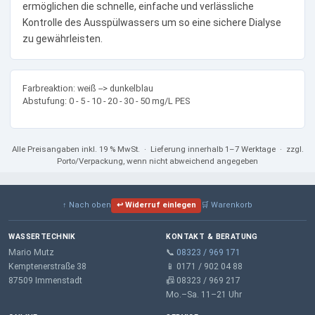
ermöglichen die schnelle, einfache und verlässliche
Kontrolle des Ausspülwassers um so eine sichere Dialyse
zu gewährleisten.
Farbreaktion: weiß --> dunkelblau
Abstufung: 0 - 5 - 10 - 20 - 30 - 50 mg/L PES
Alle Preisangaben
inkl. 19 % MwSt.
· Lieferung innerhalb 1–7 Werktage · zzgl.
Porto/Verpackung, wenn nicht abweichend angegeben
↑ Nach oben
↩ Widerruf einlegen
🛒 Warenkorb
WASSERTECHNIK
KONTAKT & BERATUNG
Mario Mutz
📞
08323 / 969 171
Kemptenerstraße 38
📱 0171 / 902 04 88
87509 Immenstadt
📠 08323 / 969 217
Mo.–Sa. 11–21 Uhr