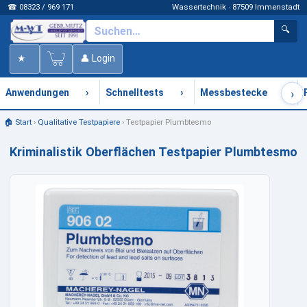
☎ 08323 / 969 171
Wassertechnik · 87509 Immenstadt
🔍
★
👤 Login
›
›
›
›
Anwendungen
Schnelltests
Messbestecke
🏠 Start
›
Qualitative Testpapiere
›
Testpapier Plumbtesmo
Kriminalistik Oberflächen Testpapier Plumbtesmo