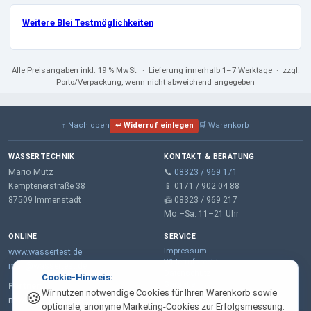
Weitere Blei Testmöglichkeiten
Alle Preisangaben
inkl. 19 % MwSt.
· Lieferung innerhalb 1–7 Werktage · zzgl.
Porto/Verpackung, wenn nicht abweichend angegeben
↑ Nach oben
↩ Widerruf einlegen
🛒 Warenkorb
WASSERTECHNIK
KONTAKT & BERATUNG
Mario Mutz
📞
08323 / 969 171
Kemptenerstraße 38
📱 0171 / 902 04 88
87509 Immenstadt
📠 08323 / 969 217
Mo.–Sa. 11–21 Uhr
ONLINE
SERVICE
Impressum
www.wassertest.de
Widerrufsrecht
mail@wassertest.de
Datenschutz
Cookie-Hinweis:
Garantie
Partner:
Wir nutzen notwendige Cookies für Ihren Warenkorb sowie
🍪
AGB
m-wt.de – Wasserenthärtung
optionale, anonyme Marketing-Cookies zur Erfolgsmessung.
Lieferung & Zahlung