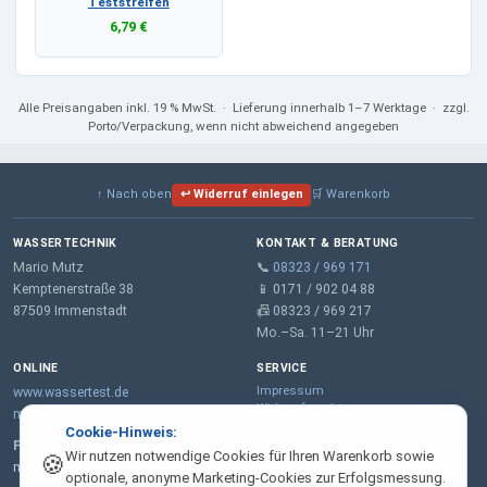
Teststreifen
6,79 €
Alle Preisangaben
inkl. 19 % MwSt.
· Lieferung innerhalb 1–7 Werktage · zzgl.
Porto/Verpackung, wenn nicht abweichend angegeben
↑ Nach oben
↩ Widerruf einlegen
🛒 Warenkorb
WASSERTECHNIK
KONTAKT & BERATUNG
Mario Mutz
📞
08323 / 969 171
Kemptenerstraße 38
📱 0171 / 902 04 88
87509 Immenstadt
📠 08323 / 969 217
Mo.–Sa. 11–21 Uhr
ONLINE
SERVICE
Impressum
www.wassertest.de
Widerrufsrecht
mail@wassertest.de
Datenschutz
Cookie-Hinweis:
Garantie
Partner:
Wir nutzen notwendige Cookies für Ihren Warenkorb sowie
🍪
AGB
m-wt.de – Wasserenthärtung
optionale, anonyme Marketing-Cookies zur Erfolgsmessung.
Lieferung & Zahlung