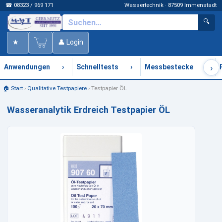
☎ 08323 / 969 171
Wassertechnik · 87509 Immenstadt
🔍
★
👤 Login
›
›
›
›
Anwendungen
Schnelltests
Messbestecke
🏠 Start
›
Qualitative Testpapiere
›
Testpapier ÖL
Wasseranalytik Erdreich Testpapier ÖL