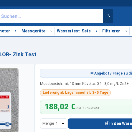
🔍
›
›
›
›
meter
Messgeräte
Wassertest-Sets
Filtrieren
OR- Zink Test
✉ Angebot / Frage zu di
Messbereich: mit 10 mm Küvette: 0,1 - 3,0 mg/L Zn2+
Lieferung ab Lager innerhalb 3–5 Tage
188,02 €
inkl. 19 % MwSt.
Menge
🛒 In den War