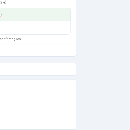
2 €
)
d)
chrift möglich.