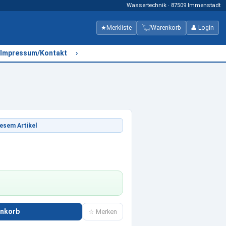
Wassertechnik · 87509 Immenstadt
★
Merkliste
Warenkorb
👤 Login
›
Impressum/Kontakt
esem Artikel
enkorb
☆ Merken