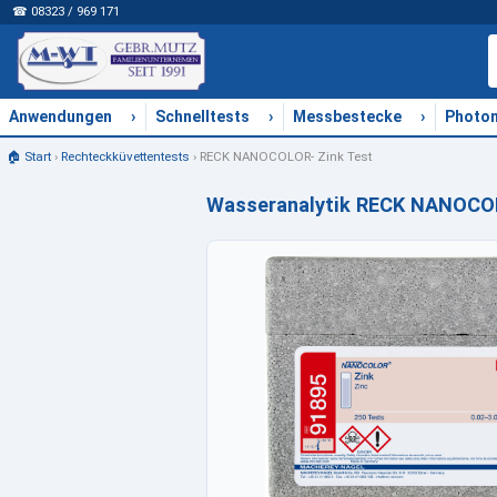
☎ 08323 / 969 171
›
›
›
Anwendungen
Schnelltests
Messbestecke
Photo
🏠 Start
›
Rechteckküvettentests
›
RECK NANOCOLOR- Zink Test
Wasseranalytik RECK NANOCOL