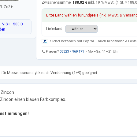
Zwischensumme:
188,02 €
inkl. 19 % MwSt.
(1 St. ×
188,0
/L Zn2+.
Bitte Land wählen für Endpreis (inkl. MwSt. & Versan
·
VIS II
·
500 D
Lieferland:
den
Sicher bezahlen mit PayPal – auch Kreditkarte & Lasts
📞 Fragen?
08323 / 969 171
· Mo.–Sa. 11–21 Uhr
 für Meewasseranalytik nach Verdünnung (1+9) geeignet
 Zincon
t Zincon einen blauen Farbkomplex.
 Bestimmungen!