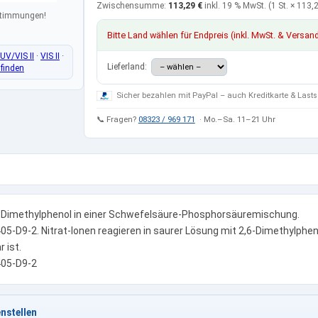
Zwischensumme:
113,29 €
inkl. 19 % MwSt.
(1 St. ×
113,2
estimmungen!
Bitte Land wählen für Endpreis (inkl. MwSt. & Versan
UV/VIS II
·
VIS II
·
Lieferland:
finden
Sicher bezahlen mit PayPal – auch Kreditkarte & Lasts
📞 Fragen?
08323 / 969 171
· Mo.–Sa. 11–21 Uhr
Dimethylphenol in einer Schwefelsäure-Phosphorsäuremischung.
5-D9-2. Nitrat-Ionen reagieren in saurer Lösung mit 2,6-Dimethylpheno
 ist.
405-D9-2
nstellen