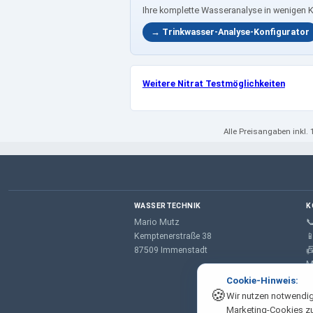
Ihre komplette Wasseranalyse in wenigen 
→ Trinkwasser-Analyse-Konfigurator
Weitere Nitrat Testmöglichkeiten
Alle Preisangaben
inkl.
WASSERTECHNIK
K
Mario Mutz

Kemptenerstraße 38

87509 Immenstadt

M
Cookie-Hinweis:
🍪
Wir nutzen notwendig
Marketing-Cookies z