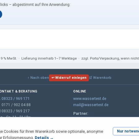
Klicks – abgestimmt auf Ihre Anwendung:
 19 % MwSt.
· Lieferung innerhalb 1–7 Werktage · zzgl. Porto/Verpackung, wenn nic
↑ Nach oben
↩ Widerruf einlegen
🛒 Warenkorb
ONTAKT & BERATUNG
ONLINE

08323 / 969 171
www.wassertest.de
 0171 / 902 04 88
mail@wassertest.de
 08323 / 969 217
Partner:
o.–Sa. 11–21 Uhr
m-wt.de – Wasserenthärtung
e Cookies für Ihren Warenkorb sowie optionale, anonyme
Nur notwen
ur Erfolgsmessung.
Details →