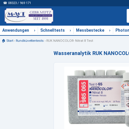
☎ 08323 / 969 171
›
›
›
Anwendungen
Schnelltests
Messbestecke
Photo
🏠 Start
›
Rundküvettentests
›
RUK NANOCOLOR- Nitrat 8 Test
Wasseranalytik RUK NANOCOLO