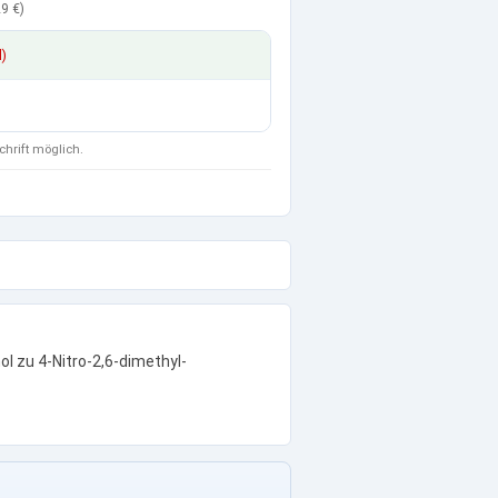
9 €
)
d)
chrift möglich.
l zu 4-Nitro-2,6-dimethyl-