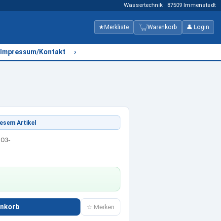
Wassertechnik · 87509 Immenstadt
★
Merkliste
Warenkorb
👤 Login
›
Impressum/Kontakt
esem Artikel
NO3-
enkorb
☆ Merken