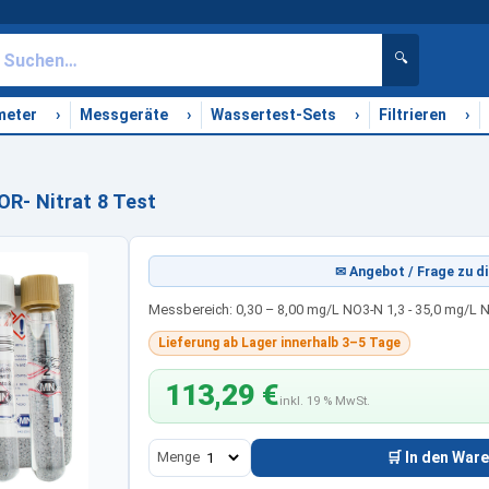
🔍
›
›
›
›
meter
Messgeräte
Wassertest-Sets
Filtrieren
R- Nitrat 8 Test
✉ Angebot / Frage zu di
Messbereich: 0,30 – 8,00 mg/L NO3-N 1,3 - 35,0 mg/L 
Lieferung ab Lager innerhalb 3–5 Tage
113,29 €
inkl. 19 % MwSt.
Menge
🛒 In den War