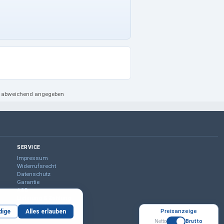
ht abweichend angegeben
SERVICE
Impressum
Widerrufsrecht
Datenschutz
Garantie
AGB
Lieferung & Zahlung
Geschäftskunden
Preisanzeige
dige
Alles erlauben
Kontaktformular
Netto
Brutto