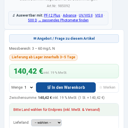
Art.Nr.: 985092
🔬
Auswertbar mit:
PF-12 Plus
·
Advance
·
UV/VIS II
·
VIS II
·
500 D
→ passendes Photometer finden
✉ Angebot / Frage zu diesem Artikel
Messbereich: 3 – 60 mg/L N
Lieferung ab Lager innerhalb 3–5 Tage
140,42 €
inkl. 19 % MwSt.
Menge
🛒 In den Warenkorb
☆ Merken
Zwischensumme:
140,42 €
inkl. 19 % MwSt.
(1 St. ×
140,42 €
)
Bitte Land wählen für Endpreis (inkl. MwSt. & Versand)
Lieferland: