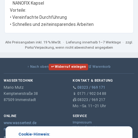
NANOFIX Kapsel
Vorteile:
• Vereinfachte Durchführung
• Schnelles und zeiteinsparendes Arbeiten
Alle Preisangaben
inkl. 19 % MwSt.
· Lieferung innerhalb 1–7 Werktage · zzgl.
Porto/Verpackung, wenn nicht abweichend angegeben
↑ Nach oben
↩ Widerruf einlegen
🛒 Warenkorb
WASSERTECHNIK
KONTAKT & BERATUNG
Mario Mutz
📞
08323 / 969 171
Kemptenerstraße 38
📱 0171 / 902 04 88
87509 Immenstadt
📠 08323 / 969 217
Mo.–Sa. 11–21 Uhr
ONLINE
SERVICE
Impressum
www.wassertest.de
Widerrufsrecht
mail@wassertest.de
Datenschutz
Cookie-Hinweis:
Garantie
Partner: