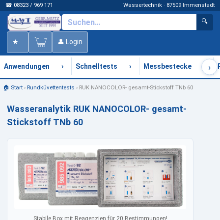
☎ 08323 / 969 171
Wassertechnik · 87509 Immenstadt
🔍
★
👤 Login
›
›
›
›
Anwendungen
Schnelltests
Messbestecke
🏠 Start
›
Rundküvettentests
›
RUK NANOCOLOR- gesamt-Stickstoff TNb 60
Wasseranalytik RUK NANOCOLOR- gesamt-
Stickstoff TNb 60
Stabile Box mit Reagenzien für 20 Bestimmungen!