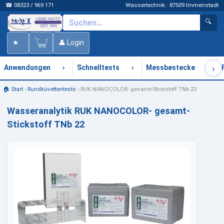
☎ 08323 / 969 171
Wassertechnik · 87509 Immenstadt
🔍
★
👤 Login
›
›
›
›
Anwendungen
Schnelltests
Messbestecke
🏠 Start
›
Rundküvettentests
›
RUK NANOCOLOR- gesamt-Stickstoff TNb 22
Wasseranalytik RUK NANOCOLOR- gesamt-
Stickstoff TNb 22