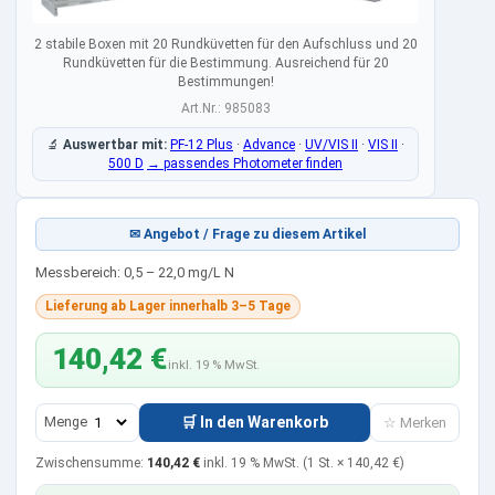
2 stabile Boxen mit 20 Rundküvetten für den Aufschluss und 20
Rundküvetten für die Bestimmung. Ausreichend für 20
Bestimmungen!
Art.Nr.: 985083
🔬
Auswertbar mit:
PF-12 Plus
·
Advance
·
UV/VIS II
·
VIS II
·
500 D
→ passendes Photometer finden
✉ Angebot / Frage zu diesem Artikel
Messbereich: 0,5 – 22,0 mg/L N
Lieferung ab Lager innerhalb 3–5 Tage
140,42 €
inkl. 19 % MwSt.
Menge
🛒 In den Warenkorb
☆ Merken
Zwischensumme:
140,42 €
inkl. 19 % MwSt.
(1 St. ×
140,42 €
)