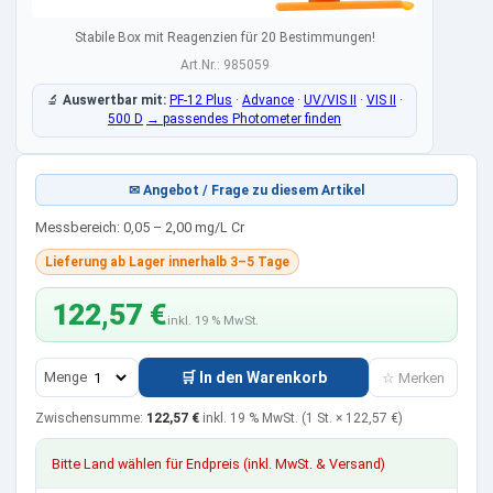
Stabile Box mit Reagenzien für 20 Bestimmungen!
Art.Nr.: 985059
🔬
Auswertbar mit:
PF-12 Plus
·
Advance
·
UV/VIS II
·
VIS II
·
500 D
→ passendes Photometer finden
✉ Angebot / Frage zu diesem Artikel
Messbereich: 0,05 – 2,00 mg/L Cr
Lieferung ab Lager innerhalb 3–5 Tage
122,57 €
inkl. 19 % MwSt.
Menge
🛒 In den Warenkorb
☆ Merken
Zwischensumme:
122,57 €
inkl. 19 % MwSt.
(1 St. ×
122,57 €
)
Bitte Land wählen für Endpreis (inkl. MwSt. & Versand)