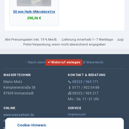
50 mm Halb-Mikroküvette
290,36 €
Alle Preisangaben
inkl. 19 % MwSt.
· Lieferung innerhalb 1–7 Werktage · zzgl.
Porto/Verpackung, wenn nicht abweichend angegeben
↑ Nach oben
↩ Widerruf einlegen
🛒 Warenkorb
WASSERTECHNIK
KONTAKT & BERATUNG
Mario Mutz
📞
08323 / 969 171
Kemptenerstraße 38
📱 0171 / 902 04 88
87509 Immenstadt
📠 08323 / 969 217
Mo.–Sa. 11–21 Uhr
ONLINE
SERVICE
Impressum
www.wassertest.de
Widerrufsrecht
mail@wassertest.de
Datenschutz
Cookie-Hinweis:
Garantie
Partner: