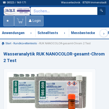
☎ 08323 / 969 171
Wassertechnik · 87509 Immenstadt
🔍
★
👤 Login
›
›
›
›
Anwendungen
Schnelltests
Messbestecke
🏠 Start
›
Rundküvettentests
›
RUK NANOCOLOR-gesamt-Chrom 2 Test
Wasseranalytik RUK NANOCOLOR-gesamt-Chrom
2 Test