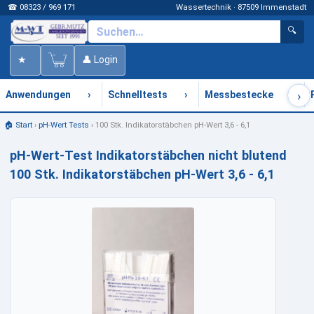
☎ 08323 / 969 171
Wassertechnik · 87509 Immenstadt
🔍
★
👤 Login
›
›
›
›
Anwendungen
Schnelltests
Messbestecke
🏠 Start
›
pH-Wert Tests
›
100 Stk. Indikatorstäbchen pH-Wert 3,6 - 6,1
pH-Wert-Test Indikatorstäbchen nicht blutend
100 Stk. Indikatorstäbchen pH-Wert 3,6 - 6,1