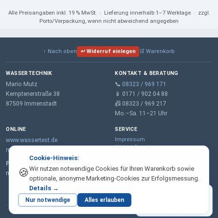
Alle Preisangaben
inkl. 19 % MwSt.
· Lieferung innerhalb 1–7 Werktage · zzgl.
Porto/Verpackung, wenn nicht abweichend angegeben
↑ Nach oben
↩ Widerruf einlegen
🛒 Warenkorb
WASSERTECHNIK
KONTAKT & BERATUNG
Mario Mutz
📞
08323 / 969 171
Kemptenerstraße 38
📱 0171 / 902 04 88
87509 Immenstadt
📠 08323 / 969 217
Mo.–Sa. 11–21 Uhr
ONLINE
SERVICE
Impressum
www.wassertest.de
Widerrufsrecht
mail@wassertest.de
Datenschutz
Cookie-Hinweis:
Garantie
Partner:
Wir nutzen notwendige Cookies für Ihren Warenkorb sowie
🍪
AGB
m-wt.de – Wasserenthärtung
optionale, anonyme Marketing-Cookies zur Erfolgsmessung.
Lieferung & Zahlung
Geschäftskunden
Details →
Preisanzeige
Kontaktformular
Nur notwendige
Alles erlauben
Netto
Brutto
aktuell: brutto · inkl. 19 % MwSt.
© 2026 Wassertechnik · Mario Mutz