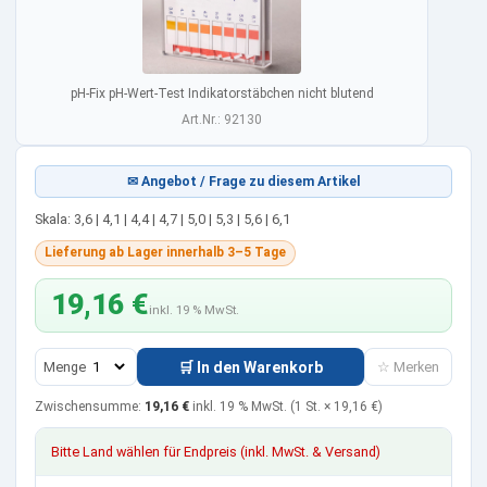
pH-Fix pH-Wert-Test Indikatorstäbchen nicht blutend
Art.Nr.: 92130
✉ Angebot / Frage zu diesem Artikel
Skala: 3,6 | 4,1 | 4,4 | 4,7 | 5,0 | 5,3 | 5,6 | 6,1
Lieferung ab Lager innerhalb 3–5 Tage
19,16 €
inkl. 19 % MwSt.
Menge
🛒 In den Warenkorb
☆ Merken
Zwischensumme:
19,16 €
inkl. 19 % MwSt.
(1 St. ×
19,16 €
)
Bitte Land wählen für Endpreis (inkl. MwSt. & Versand)