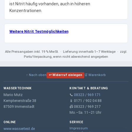
ist Nitrit häufig vorhanden, auch in höheren
Konzentrationen.
Weitere Nitrit Testmöglichkeiten
Alle Preisangaben
inkl. 19 % MwSt.
· Lieferung innerhalb 1–7 Werktage · zzgl.
Porto/Verpackung, wenn nicht abweichend angegeben
↑ Nach oben
↩ Widerruf einlegen
🛒 Warenkorb
WASSERTECHNIK
KONTAKT & BERATUNG
Mario Mutz
📞
08323 / 969 171
Kemptenerstraße 38
📱 0171 / 902 04 88
87509 Immenstadt
📠 08323 / 969 217
Mo.–Sa. 11–21 Uhr
ONLINE
SERVICE
Impressum
www.wassertest.de