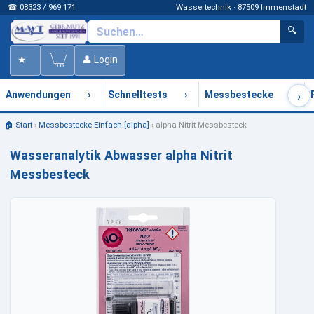
☎ 08323 / 969 171
Wassertechnik · 87509 Immenstadt
🔍
★
👤 Login
›
›
›
›
Anwendungen
Schnelltests
Messbestecke
🏠 Start
›
Messbestecke Einfach [alpha]
›
alpha Nitrit Messbesteck
Wasseranalytik Abwasser alpha Nitrit
Messbesteck