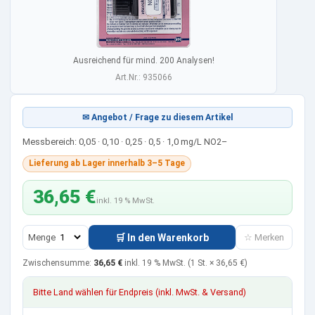
Ausreichend für mind. 200 Analysen!
Art.Nr.: 935066
✉ Angebot / Frage zu diesem Artikel
Messbereich: 0,05 · 0,10 · 0,25 · 0,5 · 1,0 mg/L NO2–
Lieferung ab Lager innerhalb 3–5 Tage
36,65 €
inkl. 19 % MwSt.
Menge
🛒 In den Warenkorb
☆ Merken
Zwischensumme:
36,65 €
inkl. 19 % MwSt.
(1 St. ×
36,65 €
)
Bitte Land wählen für Endpreis (inkl. MwSt. & Versand)