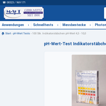
☎ 08323 / 969 171
›
›
›
Anwendungen
Schnelltests
Messbestecke
Photo
🏠 Start
›
pH-Wert Tests
›
100 Stk. Indikatorstäbchen pH-Wert 4,5 - 10,0
pH-Wert-Test Indikatorstäbchen