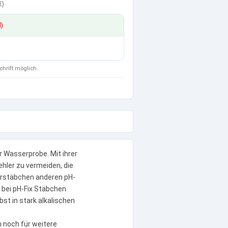
€
)
d)
chrift möglich.
 Wasserprobe. Mit ihrer
ehler zu vermeiden, die
orstäbchen anderen pH-
 bei pH-Fix Stäbchen
st in stark alkalischen
h noch für weitere