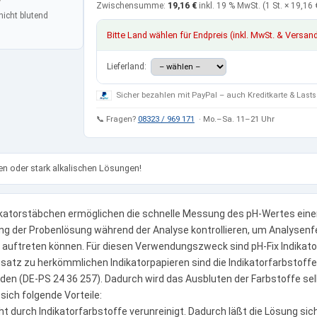
Zwischensumme:
19,16 €
inkl. 19 % MwSt.
(1 St. ×
19,16 
nicht blutend
Bitte Land wählen für Endpreis (inkl. MwSt. & Versan
Lieferland:
Sicher bezahlen mit PayPal – auch Kreditkarte & Lasts
📞 Fragen?
08323 / 969 171
· Mo.–Sa. 11–21 Uhr
n oder stark alkalischen Lösungen!
ikatorstäbchen ermöglichen die schnelle Messung des pH-Wertes einer
llung der Probenlösung während der Analyse kontrollieren, um Analysenf
 auftreten können. Für diesen Verwendungszweck sind pH-Fix Indikat
satz zu herkömmlichen Indikatorpapieren sind die Indikatorfarbstoffe
en (DE-PS 24 36 257). Dadurch wird das Ausbluten der Farbstoffe selb
ich folgende Vorteile:
ht durch Indikatorfarbstoffe verunreinigt. Dadurch läßt die Lösung sic