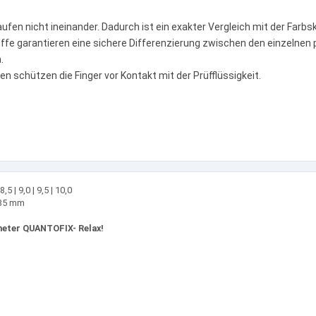
laufen nicht ineinander. Dadurch ist ein exakter Vergleich mit der Farbs
toffe garantieren eine sichere Differenzierung zwischen den einzelnen
.
fen schützen die Finger vor Kontakt mit der Prüfflüssigkeit.
 8,5 | 9,0 | 9,5 | 10,0
 85 mm
meter QUANTOFIX- Relax!