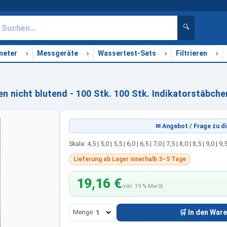
🔍
›
›
›
›
meter
Messgeräte
Wassertest-Sets
Filtrieren
 nicht blutend - 100 Stk. 100 Stk. Indikatorstäbche
✉ Angebot / Frage zu di
Skala: 4,5 | 5,0 | 5,5 | 6,0 | 6,5 | 7,0 | 7,5 | 8,0 | 8,5 | 9,0 | 9,
Lieferung ab Lager innerhalb 3–5 Tage
19,16 €
inkl. 19 % MwSt.
Menge
🛒 In den War