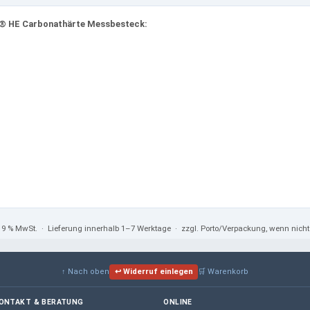
® HE Carbonathärte Messbesteck:
 19 % MwSt.
· Lieferung innerhalb 1–7 Werktage · zzgl. Porto/Verpackung, wenn nic
↑ Nach oben
↩ Widerruf einlegen
🛒 Warenkorb
ONTAKT & BERATUNG
ONLINE