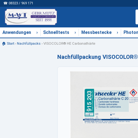
☎ 08323 / 969 171
›
›
›
Anwendungen
Schnelltests
Messbestecke
Photo
🏠 Start
›
Nachfüllpacks
›
VISOCOLOR® HE Carbonathärte
Nachfüllpackung VISOCOLOR®