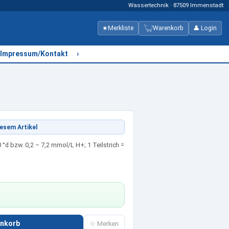
Wassertechnik · 87509 Immenstadt
★
Merkliste
Warenkorb
👤 Login
›
Impressum/Kontakt
esem Artikel
 °d bzw. 0,2 – 7,2 mmol/L H+; 1 Teilstrich =
enkorb
☆ Merken