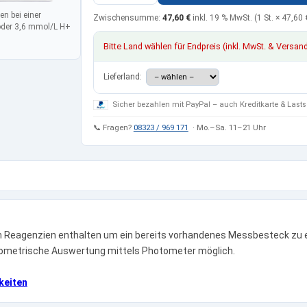
n bei einer
Zwischensumme:
47,60 €
inkl. 19 % MwSt.
(1 St. ×
47,60 
oder 3,6 mmol/L H+
Bitte Land wählen für Endpreis (inkl. MwSt. & Versan
Lieferland:
Sicher bezahlen mit PayPal – auch Kreditkarte & Lasts
📞 Fragen?
08323 / 969 171
· Mo.–Sa. 11–21 Uhr
h Reagenzien enthalten um ein bereits vorhandenes Messbesteck zu erw
otometrische Auswertung mittels Photometer möglich.
keiten