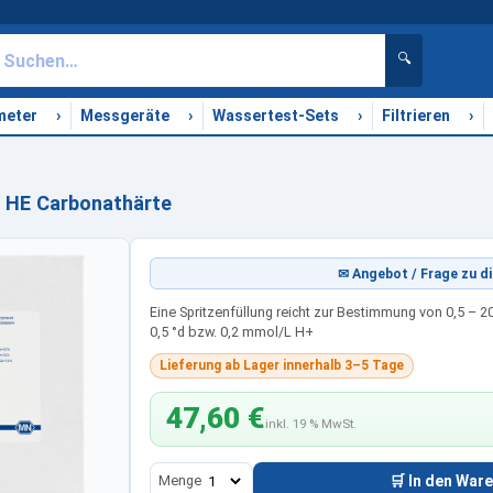
🔍
›
›
›
›
meter
Messgeräte
Wassertest-Sets
Filtrieren
 HE Carbonathärte
✉ Angebot / Frage zu di
Eine Spritzenfüllung reicht zur Bestimmung von 0,5 – 20
0,5 °d bzw. 0,2 mmol/L H+
Lieferung ab Lager innerhalb 3–5 Tage
47,60 €
inkl. 19 % MwSt.
Menge
🛒 In den War