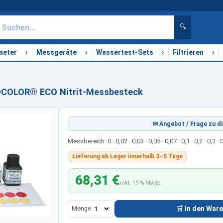
🔍
›
›
›
›
meter
Messgeräte
Wassertest-Sets
Filtrieren
OCOLOR® ECO Nitrit-Messbesteck
✉ Angebot / Frage zu di
Messbereich: 0 · 0,02 · 0,03 · 0,05 · 0,07 · 0,1 · 0,2 · 0,3 
Lieferung ab Lager innerhalb 3–5 Tage
68,31 €
inkl. 19 % MwSt.
Menge
🛒 In den War