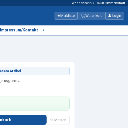
Wassertechnik · 87509 Immenstadt
★
Merkliste
Warenkorb
👤 Login
›
Impressum/Kontakt
esem Artikel
· 0,5 mg/l NO2-
enkorb
☆ Merken