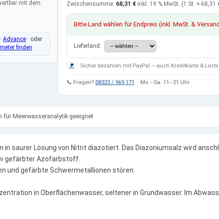
wertbar mit dem
Zwischensumme:
68,31 €
inkl. 19 % MwSt.
(1 St. ×
68,31 
Bitte Land wählen für Endpreis (inkl. MwSt. & Versan
·
Advance
·
oder
Lieferland:
eter finden
Sicher bezahlen mit PayPal – auch Kreditkarte & Lasts
📞 Fragen?
08323 / 969 171
· Mo.–Sa. 11–21 Uhr
h für Meerwasseranalytik geeignet
n in saurer Lösung von Nitrit diazotiert. Das Diazoniumsalz wird ans
siv gefärbter Azofarbstoff.
ren und gefärbte Schwermetallionen stören.
onzentration in Oberflächenwasser, seltener in Grundwasser. Im Abwasser