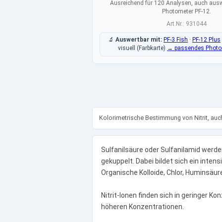
Ausreichend für 120 Analysen, auch aus
Photometer PF-12.
Art.Nr.: 931044
🔬
Auswertbar mit:
PF-3 Fish
·
PF-12 Plus
visuell (Farbkarte)
→ passendes Photom
Kolorimetrische Bestimmung von Nitrit, auc
Sulfanilsäure oder Sulfanilamid werde
gekuppelt. Dabei bildet sich ein inten
Organische Kolloide, Chlor, Huminsäu
Nitrit-Ionen finden sich in geringer K
höheren Konzentrationen.