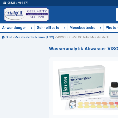
☎ 08323 / 969 171
›
›
›
Anwendungen
Schnelltests
Messbestecke
Photo
🏠 Start
›
Messbestecke Normal [ECO]
›
VISOCOLOR® ECO Nitrit-Messbesteck
Wasseranalytik Abwasser VIS