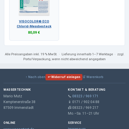
VISOCOLOR® ECO
Chlorid-Messbesteck
80,09 €
Alle Preisangaben
inkl. 19 % MwSt.
· Lieferung innerhalb 1–7 Werktage · zzgl.
Porto/Verpackung, wenn nicht abweichend angegeben
↑ Nach oben
↩ Widerruf einlegen
🛒 Warenkorb
WASSERTECHNIK
KONTAKT & BERATUNG
Mario Mutz
📞
08323 / 969 171
Kemptenerstraße 38
📱 0171 / 902 04 88
87509 Immenstadt
📠 08323 / 969 217
Mo.–Sa. 11–21 Uhr
ONLINE
SERVICE
Impressum