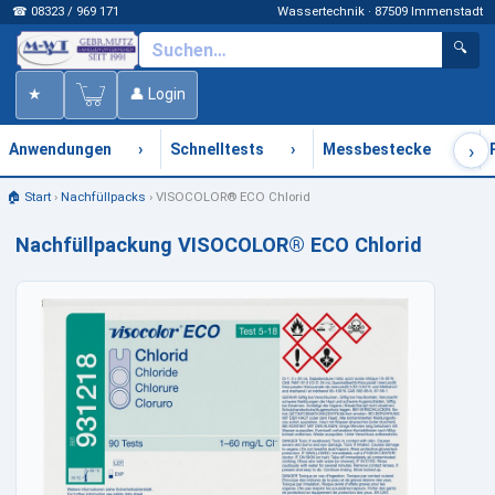
☎ 08323 / 969 171
Wassertechnik · 87509 Immenstadt
🔍
★
👤 Login
›
›
›
›
Anwendungen
Schnelltests
Messbestecke
🏠 Start
›
Nachfüllpacks
›
VISOCOLOR® ECO Chlorid
Nachfüllpackung VISOCOLOR® ECO Chlorid