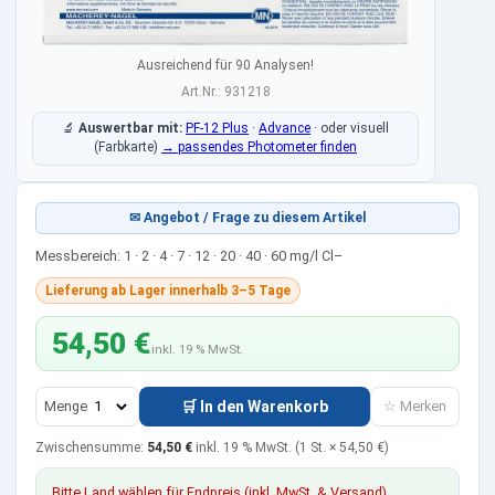
Ausreichend für 90 Analysen!
Art.Nr.: 931218
🔬
Auswertbar mit:
PF-12 Plus
·
Advance
·
oder visuell
(Farbkarte)
→ passendes Photometer finden
✉ Angebot / Frage zu diesem Artikel
Messbereich: 1 · 2 · 4 · 7 · 12 · 20 · 40 · 60 mg/l Cl–
Lieferung ab Lager innerhalb 3–5 Tage
54,50 €
inkl. 19 % MwSt.
Menge
🛒 In den Warenkorb
☆ Merken
Zwischensumme:
54,50 €
inkl. 19 % MwSt.
(1 St. ×
54,50 €
)
Bitte Land wählen für Endpreis (inkl. MwSt. & Versand)