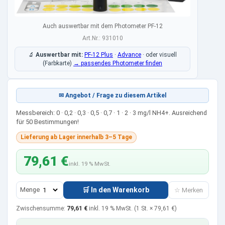
Auch auswertbar mit dem Photometer PF-12
Art.Nr.: 931010
🔬
Auswertbar mit:
PF-12 Plus
·
Advance
·
oder visuell
(Farbkarte)
→ passendes Photometer finden
✉ Angebot / Frage zu diesem Artikel
Messbereich: 0 · 0,2 · 0,3 · 0,5 · 0,7 · 1 · 2 · 3 mg/l NH4+. Ausreichend
für 50 Bestimmungen!
Lieferung ab Lager innerhalb 3–5 Tage
79,61 €
inkl. 19 % MwSt.
Menge
🛒 In den Warenkorb
☆ Merken
Zwischensumme:
79,61 €
inkl. 19 % MwSt.
(1 St. ×
79,61 €
)