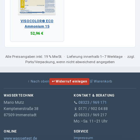
VISOCOLOR® ECO
Ammonium 15
52,96 €
Alle Preisangaben
inkl. 19 % MwSt.
· Lieferung innerhalb 1–7 Werktage · zzgl.
Porto/Verpackung, wenn nicht abweichend angegeben
↑ Nach oben
↩ Widerruf einlegen
🛒 Warenkorb
WASSERTECHNIK
KONTAKT & BERATUNG
Mario Mutz
📞
08323 / 969 171
Kemptenerstraße 38
📱 0171 / 902 04 88
87509 Immenstadt
📠 08323 / 969 217
Mo.–Sa. 11–21 Uhr
ONLINE
SERVICE
Impressum
www.wassertest.de