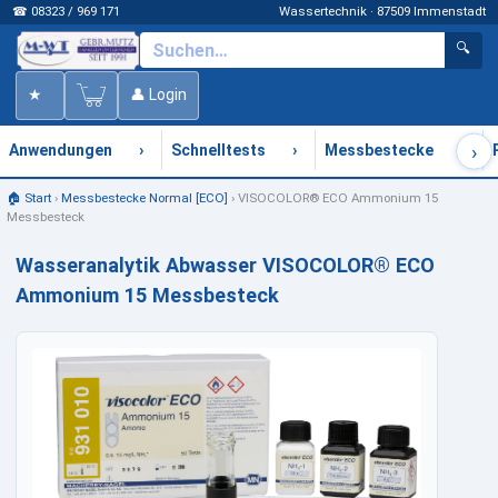
☎ 08323 / 969 171
Wassertechnik · 87509 Immenstadt
🔍
★
👤 Login
›
›
›
›
Anwendungen
Schnelltests
Messbestecke
🏠 Start
›
Messbestecke Normal [ECO]
›
VISOCOLOR® ECO Ammonium 15
Messbesteck
Wasseranalytik Abwasser VISOCOLOR® ECO
Ammonium 15 Messbesteck